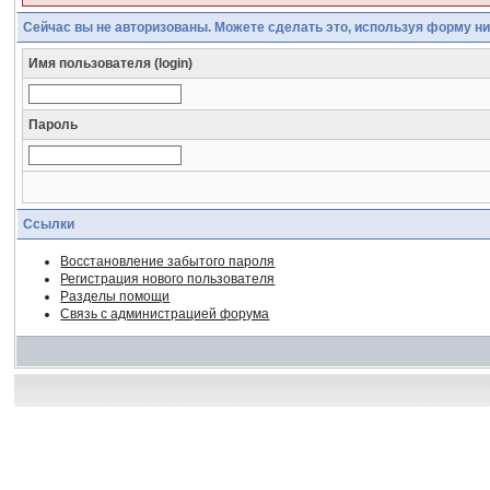
Сейчас вы не авторизованы. Можете сделать это, используя форму ни
Имя пользователя (login)
Пароль
Ссылки
Восстановление забытого пароля
Регистрация нового пользователя
Разделы помощи
Связь с администрацией форума