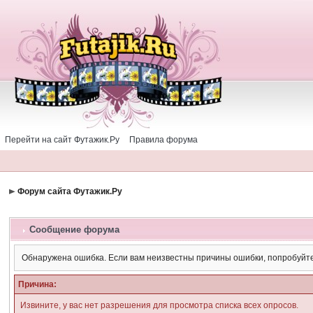
Перейти на сайт Футажик.Ру
Правила форума
Форум сайта Футажик.Ру
Сообщение форума
Обнаружена ошибка. Если вам неизвестны причины ошибки, попробуйт
Причина:
Извините, у вас нет разрешения для просмотра списка всех опросов.