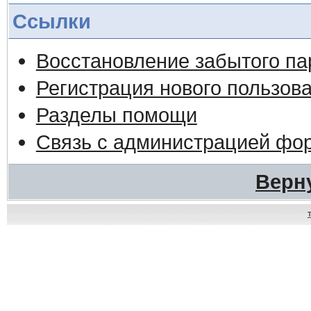
Ссылки
Восстановление забытого па
Регистрация нового пользов
Разделы помощи
Связь с администрацией фо
Верн