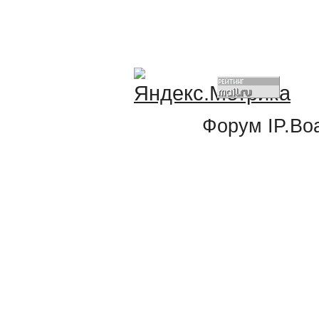
Форум
IP.Bo