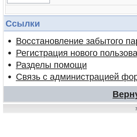
Ссылки
Восстановление забытого па
Регистрация нового пользов
Разделы помощи
Связь с администрацией фо
Верн