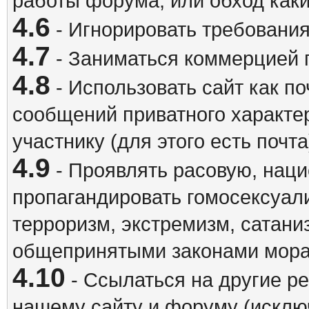
работы форума, или обход каки
4.6
- Игнорировать требовани
4.7
- Заниматься коммерцией 
4.8
- Использовать сайт как п
сообщений приватного характе
участнику (для этого есть почта
4.9
- Проявлять расовую, наци
пропагандировать гомосексуал
терроризм, экстремизм, сатани
общепринятыми законами мора
4.10
- Ссылаться на другие р
нашему сайту и форуму (исклю