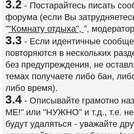
3.2
- Постарайтесь писать со
форума (если Вы затрудняетесь
"
"Комнату отдыха",
", модерато
3.3
- Если идентичные сообщ
повторяются в нескольких разд
без предупреждения, не оставл
темах получаете либо бан, либ
либо время).
3.4
- Описывайте грамотно на
ME!" или "НУЖНО" и т.д., т.е. 
будут удаляться - уважайте др