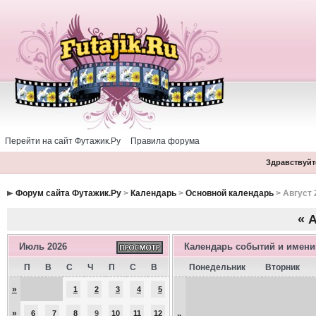
Перейти на сайт Футажик.Ру
Правила форума
Здравствуйте
Форум сайта Футажик.Ру
>
Календарь
>
Основной календарь
> Август 
«
А
Июль 2026
Календарь событий и имен
П
В
С
Ч
П
С
В
Понедельник
Вторник
»
1
2
3
4
5
»
6
7
8
9
10
11
12