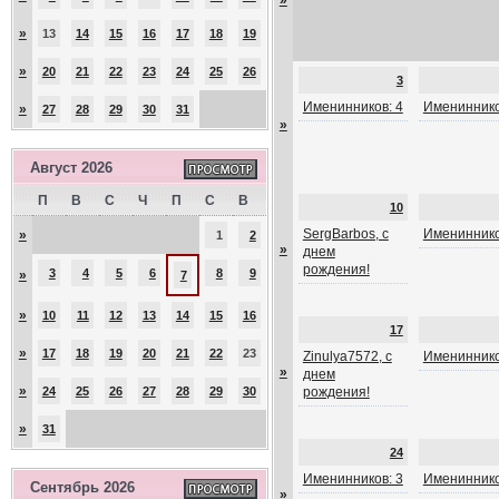
»
»
13
14
15
16
17
18
19
»
20
21
22
23
24
25
26
3
Именинников: 4
Имениннико
»
27
28
29
30
31
»
Август 2026
П
В
С
Ч
П
С
В
10
SergBarbos, с
Имениннико
»
1
2
»
днем
рождения!
3
4
5
6
8
9
»
7
»
10
11
12
13
14
15
16
17
»
17
18
19
20
21
22
23
Zinulya7572, с
Имениннико
»
днем
»
24
25
26
27
28
29
30
рождения!
»
31
24
Именинников: 3
Имениннико
Сентябрь 2026
»