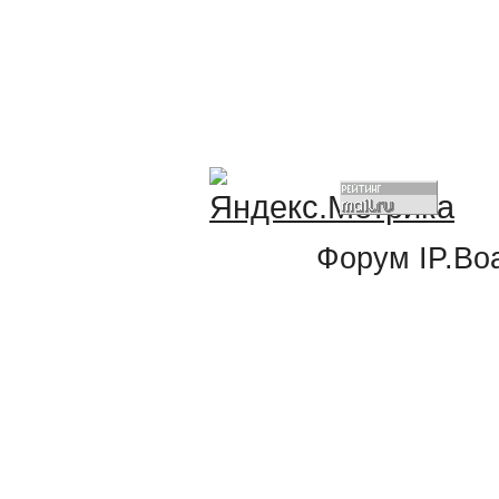
Форум
IP.Bo