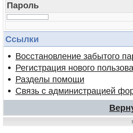
Пароль
Ссылки
Восстановление забытого па
Регистрация нового пользов
Разделы помощи
Связь с администрацией фо
Верн