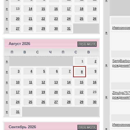
»
»
13
14
15
16
17
18
19
»
20
21
22
23
24
25
26
Именинник
»
27
28
29
30
31
»
Август 2026
П
В
С
Ч
П
С
В
SergBarbos
»
1
2
»
рождения!
3
4
5
6
7
9
»
8
»
10
11
12
13
14
15
16
»
17
18
19
20
21
22
23
Zinulya757
»
рождения!
»
24
25
26
27
28
29
30
»
31
Именинник
Сентябрь 2026
»