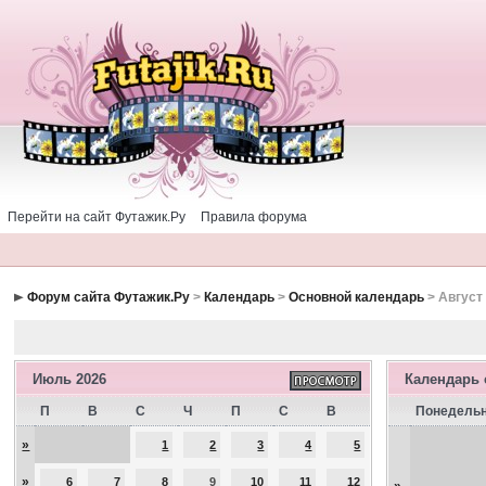
Перейти на сайт Футажик.Ру
Правила форума
Форум сайта Футажик.Ру
>
Календарь
>
Основной календарь
> Август
Июль 2026
Календарь
П
В
С
Ч
П
С
В
Понедель
»
1
2
3
4
5
»
6
7
8
9
10
11
12