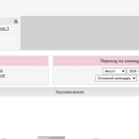
31
ов: 3
Переход по кален
яц
еля
Текстовая версия