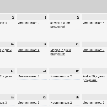
3
4
5
ов: 4
Именинников: 2
зяблик, с днем
Именинников: 5
рождения!
10
11
12
, с днем
Именинников: 4
Марфа, с днем
Именинников: 2
рождения!
17
18
19
2, с днем
Именинников: 3
Именинников: 2
Aleksz50, с днем
рождения!
24
25
26
ов: 3
Именинников: 5
Именинников: 2
Именинников: 2