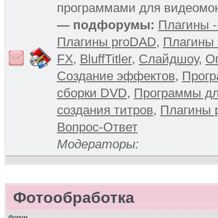
программами для видеомо
— подфорумы:
Плагины -
Плагины proDAD
,
Плагины 
FX
,
BluffTitler
,
Слайдшоу
,
О
Создание эффектов
,
Прогр
сборки DVD
,
Программы д
создания титров
,
Плагины 
Вопрос-Ответ
Модераторы:
Фотообработка
Форум