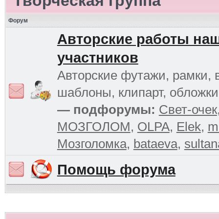
Творческая группа
Форум
Авторские работы на
участников
Авторские футажи, рамки, 
шаблоны, клипарт, обложк
— подфорумы:
Свет-очек
МОЗГОЛОМ
,
OLPA
,
Elek
,
m
Мозголомка
,
bataeva
,
sultan
Помощь форума