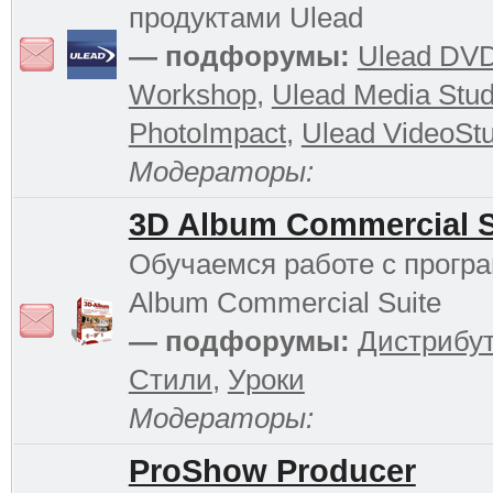
продуктами Ulead
— подфорумы:
Ulead DV
Workshop
,
Ulead Media Stud
PhotoImpact
,
Ulead VideoStu
Модераторы:
3D Album Commercial S
Обучаемся работе с прогр
Album Commercial Suite
— подфорумы:
Дистрибу
Стили
,
Уроки
Модераторы:
ProShow Producer