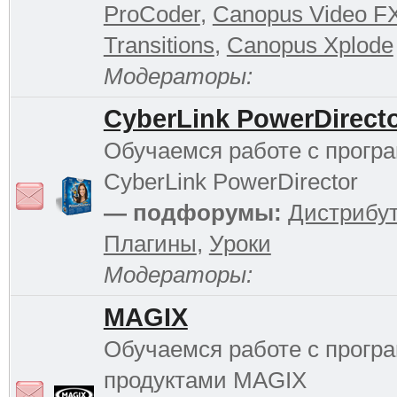
ProCoder
,
Canopus Video F
Transitions
,
Canopus Xplode
Модераторы:
CyberLink PowerDirect
Обучаемся работе с прогр
CyberLink PowerDirector
— подфорумы:
Дистрибу
Плагины
,
Уроки
Модераторы:
MAGIX
Обучаемся работе с прог
продуктами MAGIX