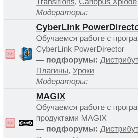
Transitions
,
Canopus Xplode
Модераторы:
CyberLink PowerDirect
Обучаемся работе с прогр
CyberLink PowerDirector
— подфорумы:
Дистрибу
Плагины
,
Уроки
Модераторы:
MAGIX
Обучаемся работе с прог
продуктами MAGIX
— подфорумы:
Дистрибу