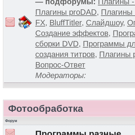
— подфорумы:
Плагины -
Плагины proDAD
,
Плагины 
FX
,
BluffTitler
,
Слайдшоу
,
О
Создание эффектов
,
Прогр
сборки DVD
,
Программы д
создания титров
,
Плагины 
Вопрос-Ответ
Модераторы:
Фотообработка
Форум
Программы разные