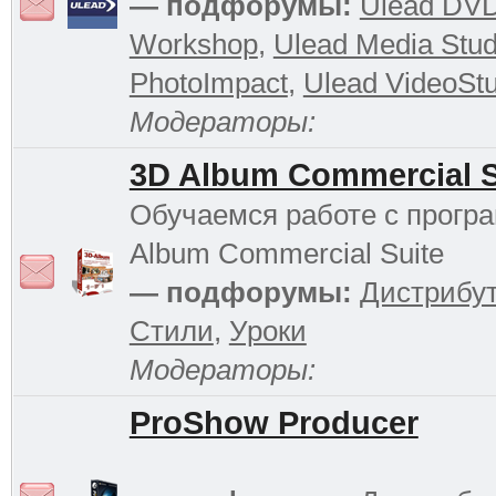
— подфорумы:
Ulead DV
Workshop
,
Ulead Media Stud
PhotoImpact
,
Ulead VideoStu
Модераторы:
3D Album Commercial S
Обучаемся работе с прогр
Album Commercial Suite
— подфорумы:
Дистрибу
Стили
,
Уроки
Модераторы:
ProShow Producer