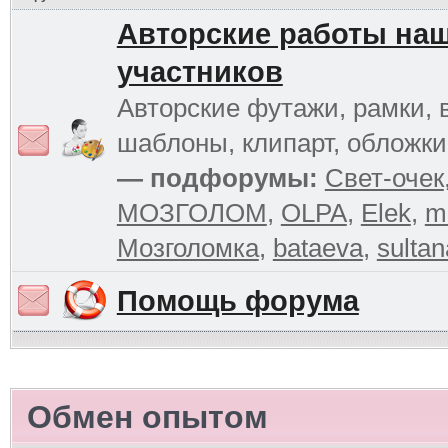
Авторские работы на
участников
Авторские футажи, рамки, 
шаблоны, клипарт, обложк
— подфорумы:
Свет-очек
МОЗГОЛОМ
,
OLPA
,
Elek
,
m
Мозголомка
,
bataeva
,
sultan
Помощь форума
Обмен опытом