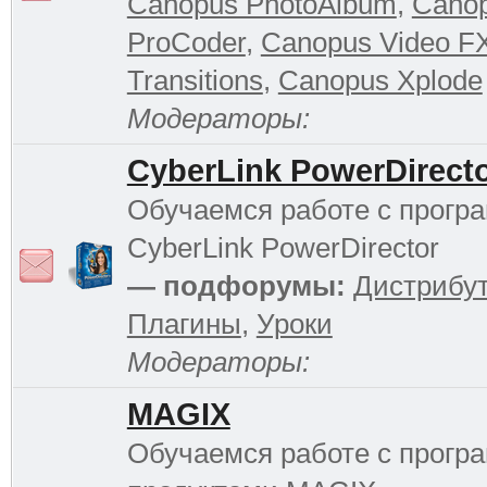
Canopus PhotoAlbum
,
Cano
ProCoder
,
Canopus Video F
Transitions
,
Canopus Xplode
Модераторы:
CyberLink PowerDirect
Обучаемся работе с прогр
CyberLink PowerDirector
— подфорумы:
Дистрибу
Плагины
,
Уроки
Модераторы:
MAGIX
Обучаемся работе с прог