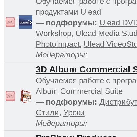
Обучаемся работе с прог
продуктами Ulead
— подфорумы:
Ulead DV
Workshop
,
Ulead Media Stud
PhotoImpact
,
Ulead VideoStu
Модераторы:
3D Album Commercial S
Обучаемся работе с прогр
Album Commercial Suite
— подфорумы:
Дистрибу
Стили
,
Уроки
Модераторы: