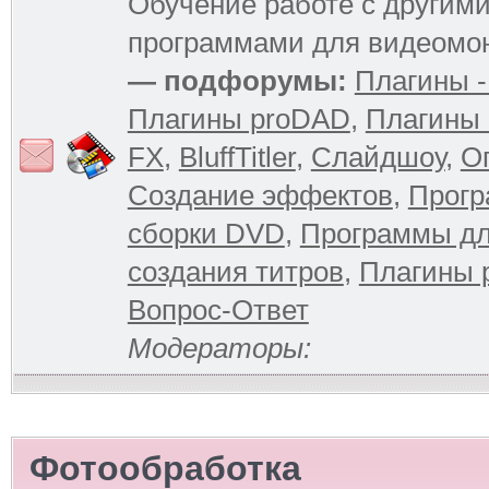
Обучение работе с другим
программами для видеомо
— подфорумы:
Плагины -
Плагины proDAD
,
Плагины 
FX
,
BluffTitler
,
Слайдшоу
,
О
Создание эффектов
,
Прогр
сборки DVD
,
Программы д
создания титров
,
Плагины 
Вопрос-Ответ
Модераторы:
Фотообработка