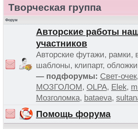
Творческая группа
Форум
Авторские работы на
участников
Авторские футажи, рамки, 
шаблоны, клипарт, обложк
— подфорумы:
Свет-очек
МОЗГОЛОМ
,
OLPA
,
Elek
,
m
Мозголомка
,
bataeva
,
sultan
Помощь форума