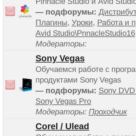
Pinnacle Studio и Avid Studi
— подфорумы:
Дистрибу
Плагины
,
Уроки
,
Работа и 
Avid Studio\PnnacleStudio16
Модераторы:
Sony Vegas
Обучаемся работе с прог
продуктами Sony Vegas
— подфорумы:
Sony DVD 
Sony Vegas Pro
Модераторы:
Проходчик
Corel / Ulead