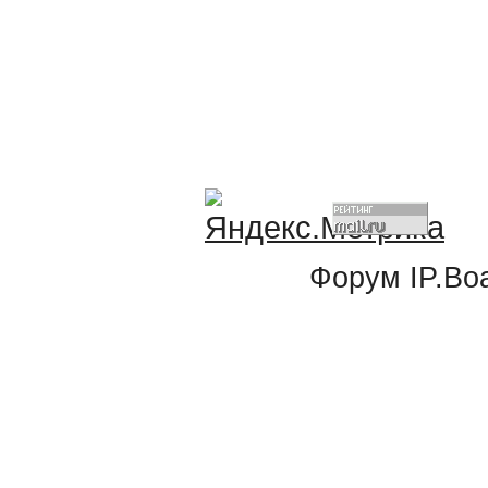
Форум
IP.Bo