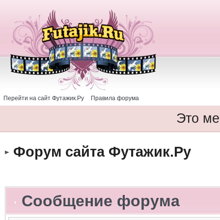
Перейти на сайт Футажик.Ру
Правила форума
Это ме
Форум сайта Футажик.Ру
Сообщение форума