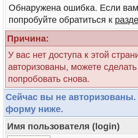
Обнаружена ошибка. Если вам
попробуйте обратиться к
разд
Причина:
У вас нет доступа к этой стра
авторизованы, можете сделать 
попробовать снова.
Сейчас вы не авторизованы. 
форму ниже.
Имя пользователя (login)