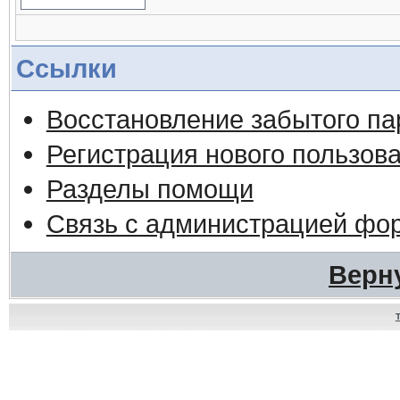
Ссылки
Восстановление забытого па
Регистрация нового пользов
Разделы помощи
Связь с администрацией фо
Верн