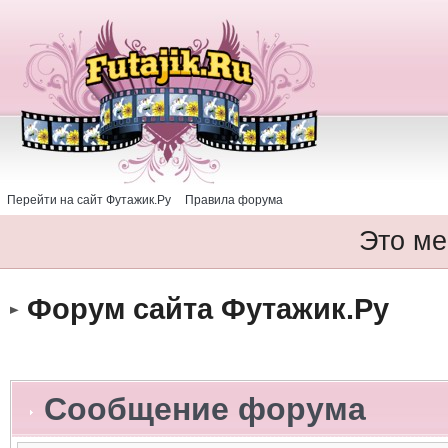
Перейти на сайт Футажик.Ру
Правила форума
Это ме
Форум сайта Футажик.Ру
Сообщение форума