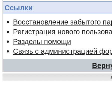
Ссылки
Восстановление забытого па
Регистрация нового пользов
Разделы помощи
Связь с администрацией фо
Верн