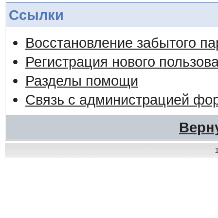
Ссылки
Восстановление забытого па
Регистрация нового пользов
Разделы помощи
Связь с администрацией фо
Верн