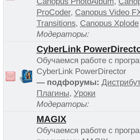
Canopus PhotoAlbum
,
Cano
ProCoder
,
Canopus Video F
Transitions
,
Canopus Xplode
Модераторы:
CyberLink PowerDirect
Обучаемся работе с прогр
CyberLink PowerDirector
— подфорумы:
Дистрибу
Плагины
,
Уроки
Модераторы:
MAGIX
Обучаемся работе с прог