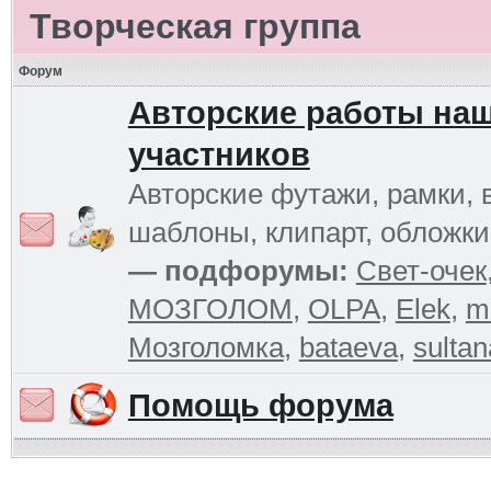
Творческая группа
Форум
Авторские работы на
участников
Авторские футажи, рамки, 
шаблоны, клипарт, обложк
— подфорумы:
Свет-очек
МОЗГОЛОМ
,
OLPA
,
Elek
,
m
Мозголомка
,
bataeva
,
sultan
Помощь форума