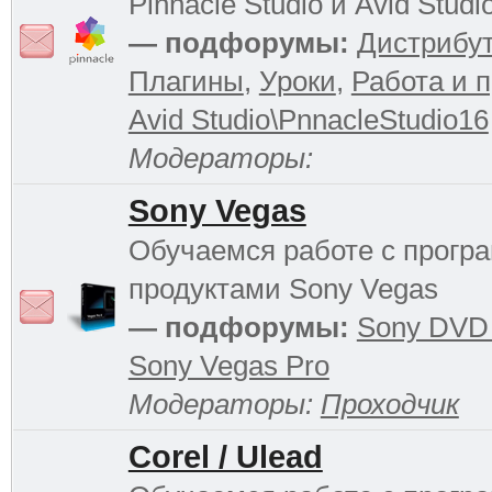
Pinnacle Studio и Avid Studi
— подфорумы:
Дистрибу
Плагины
,
Уроки
,
Работа и 
Avid Studio\PnnacleStudio16
Модераторы:
Sony Vegas
Обучаемся работе с прог
продуктами Sony Vegas
— подфорумы:
Sony DVD 
Sony Vegas Pro
Модераторы:
Проходчик
Corel / Ulead