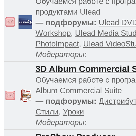
Обучаемся работе с прог
продуктами Ulead
— подфорумы:
Ulead DV
Workshop
,
Ulead Media Stud
PhotoImpact
,
Ulead VideoStu
Модераторы:
3D Album Commercial S
Обучаемся работе с прогр
Album Commercial Suite
— подфорумы:
Дистрибу
Стили
,
Уроки
Модераторы: