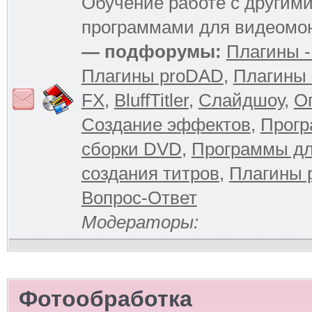
Обучение работе с другим
программами для видеомо
— подфорумы:
Плагины -
Плагины proDAD
,
Плагины 
FX
,
BluffTitler
,
Слайдшоу
,
О
Создание эффектов
,
Прогр
сборки DVD
,
Программы д
создания титров
,
Плагины 
Вопрос-Ответ
Модераторы:
Фотообработка