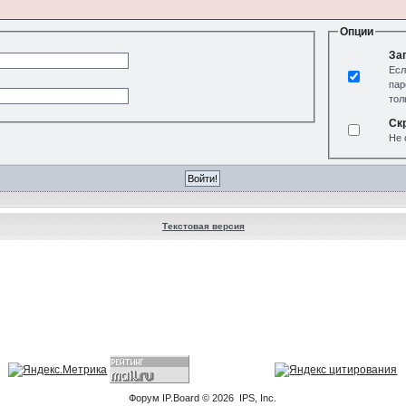
Опции
За
Есл
пар
тол
Ск
Не 
Текстовая версия
Форум
IP.Board
© 2026
IPS, Inc
.