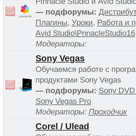
Pinnacle Studio и Avid Studi
— подфорумы:
Дистрибу
Плагины
,
Уроки
,
Работа и 
Avid Studio\PnnacleStudio16
Модераторы:
Sony Vegas
Обучаемся работе с прог
продуктами Sony Vegas
— подфорумы:
Sony DVD 
Sony Vegas Pro
Модераторы:
Проходчик
Corel / Ulead