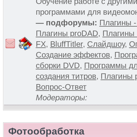
Обучение работе с другим
программами для видеомо
— подфорумы:
Плагины -
Плагины proDAD
,
Плагины 
FX
,
BluffTitler
,
Слайдшоу
,
О
Создание эффектов
,
Прогр
сборки DVD
,
Программы д
создания титров
,
Плагины 
Вопрос-Ответ
Модераторы:
Фотообработка