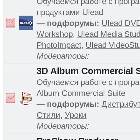
Обучаемся работе с прог
продуктами Ulead
— подфорумы:
Ulead DV
Workshop
,
Ulead Media Stud
PhotoImpact
,
Ulead VideoStu
Модераторы:
3D Album Commercial S
Обучаемся работе с прогр
Album Commercial Suite
— подфорумы:
Дистрибу
Стили
,
Уроки
Модераторы: