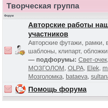
Творческая группа
Форум
Авторские работы на
участников
Авторские футажи, рамки, 
шаблоны, клипарт, обложк
— подфорумы:
Свет-очек
МОЗГОЛОМ
,
OLPA
,
Elek
,
m
Мозголомка
,
bataeva
,
sultan
Помощь форума