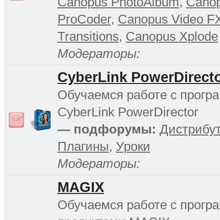
Canopus PhotoAlbum
,
Cano
ProCoder
,
Canopus Video F
Transitions
,
Canopus Xplode
Модераторы:
CyberLink PowerDirect
Обучаемся работе с прогр
CyberLink PowerDirector
— подфорумы:
Дистрибу
Плагины
,
Уроки
Модераторы:
MAGIX
Обучаемся работе с прог