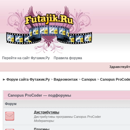
Перейти на сайт Футажик.Ру
Правила форума
Здравствуйте
Форум сайта Футажик.Ру
>
Видеомонтаж
>
Canopus
>
Canopus ProCode
Canopus ProCoder — подфорумы
Форум
Дистрибутивы
Дистрибутивы программы Canopus ProCoder
Модераторы:
Плагины