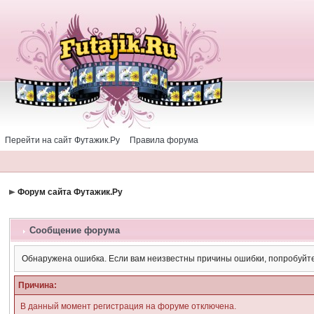
Перейти на сайт Футажик.Ру
Правила форума
Форум сайта Футажик.Ру
Сообщение форума
Обнаружена ошибка. Если вам неизвестны причины ошибки, попробуйт
Причина:
В данный момент регистрация на форуме отключена.