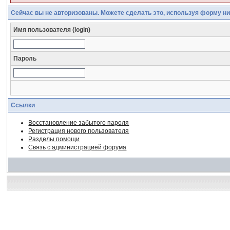
Сейчас вы не авторизованы. Можете сделать это, используя форму ни
Имя пользователя (login)
Пароль
Ссылки
Восстановление забытого пароля
Регистрация нового пользователя
Разделы помощи
Связь с администрацией форума