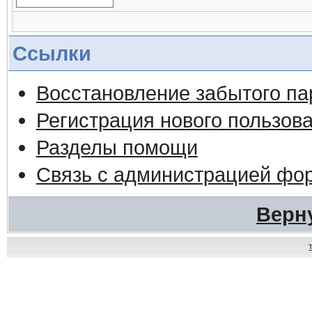
Ссылки
Восстановление забытого па
Регистрация нового пользов
Разделы помощи
Связь с администрацией фо
Верн