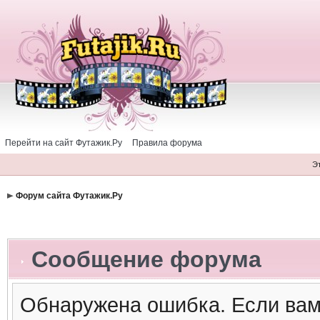
Перейти на сайт Футажик.Ру
Правила форума
Э
Форум сайта Футажик.Ру
Сообщение форума
Обнаружена ошибка. Если вам