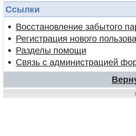
Ссылки
Восстановление забытого па
Регистрация нового пользов
Разделы помощи
Связь с администрацией фо
Верн