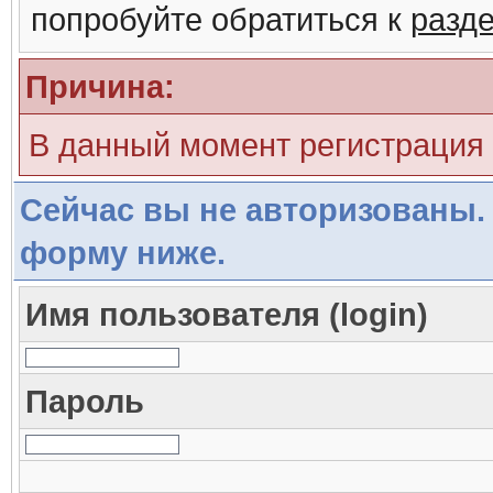
попробуйте обратиться к
разд
Причина:
В данный момент регистрация
Сейчас вы не авторизованы. 
форму ниже.
Имя пользователя (login)
Пароль