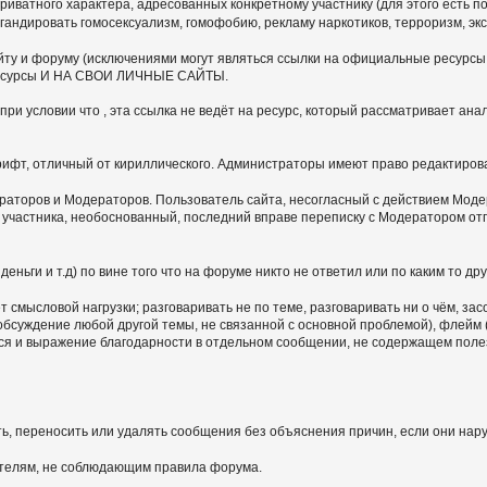
иватного характера, адресованных конкретному участнику (для этого есть по
гандировать гомосексуализм, гомофобию, рекламу наркотиков, терроризм, э
ту и форуму (исключениями могут являться ссылки на официальные ресурсы,
ие ресурсы И НА СВОИ ЛИЧНЫЕ САЙТЫ.
ри условии что , эта ссылка не ведёт на ресурс, который рассматривает ан
шрифт, отличный от кириллического. Администраторы имеют право редактиров
раторов и Модераторов. Пользователь сайта, несогласный с действием Модер
ю участника, необоснованный, последний вправе переписку с Модератором 
ньги и т.д) по вине того что на форуме никто не ответил или по каким то дру
 смысловой нагрузки; разговаривать не по теме, разговаривать ни о чём, за
 обсуждение любой другой темы, не связанной с основной проблемой), флей
тся и выражение благодарности в отдельном сообщении, не содержащем пол
ь, переносить или удалять сообщения без объяснения причин, если они нар
ателям, не соблюдающим правила форума.