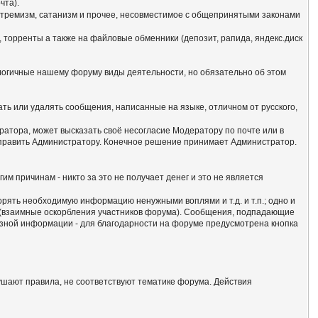
чта).
кстремизм, сатанизм и прочее, несовместимое с общепринятыми законами
 торренты а также на файловые обменники (депозит, рапида, яндекс.диск
алогичные нашему форуму виды деятельности, но обязательно об этом
ать или удалять сообщения, написанные на языке, отличном от русского,
атора, может высказать своё несогласие Модератору по почте или в
отправить Администратору. Конечное решение принимает Администратор.
гим причинам - никто за это не получает денег и это не является
сорять необходимую информацию ненужными воплями и т.д. и т.п.; одно и
м (взаимные оскорбления участников форума). Сообщения, подпадающие
езной информации - для благодарности на форуме предусмотрена кнопка
ушают правила, не соответствуют тематике форума. Действия