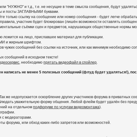
ли "НУЖНО" и т.д., т.е. не несущие в теме смысла сообщения, будут удалять
емы и посты ЗАГЛАВНЫМИ буквами.
вайте только ссылку на сообщение или номер сообщения - будет легче обра
 правила, участник будет блокирован (лишён возможности оставлять сообщени
ументальные съёмки сцен и предметов, нарушающих общественные нормы мор
ью ложится на лицо, приславшее материал для публикации.
МИ и жирным шрифтом.
ов чужих сообщений без ссылки на источник, или как минимум необходимо с
ых сообщений в исходном тексте!
видеосервис
, необходимо
прятать видеофайл в спойлер
.
написать не менее 5 полезных сообщений (флуд будет удаляться!), после
Так же недопускается оскорбление других участников форума в приватных со
соблюдать уважительную форму общения. Любой флейм будет удалён без пре
ений на отдельном
подфоруме по услугам видеомонтажа
).
ографии.
и с модераторами.
ы форума, или обход каких-либо запретов или возможностей.