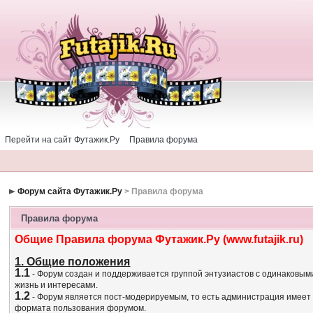
Перейти на сайт Футажик.Ру
Правила форума
Форум сайта Футажик.Ру
> Правила форума
Правила форума
Общие Правила форума Футажик.Ру (www.futajik.ru)
1. Общие положения
1.1
- Форум создан и поддерживается группой энтузиастов с одинаковым
жизнь и интересами.
1.2
- Форум является пост-модерируемым, то есть администрация имеет
формата пользования форумом.