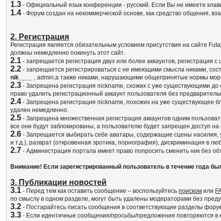
1.3
- Официальный язык конференции - русский. Если Вы не имеете клав
1.4
- Форум создан на некоммерческой основе, как средство общения, в
2. Регистрация
Регистрация является обязательным условием присутствия на сайте Fut
должны немедленно покинуть этот сайт.
2.1
- запрещается регистрация двух или более аккаунтов, регистрация с
2.2
- запрещается регистрироваться с не имеющими смысла никами, сос
nik____
, admin,а также никами, нарушающими общепринятые нормы мор
2.3
- Запрещена регистрация nickname, схожих с уже существующими до 
право удалить регистрационный аккаунт пользователя без предваритель
2.4
- Запрещена регистрация nickname, похожих на уже существующее бл
удален немедленно.
2.5
- Запрещена множественная регистрация аккаунтов одним пользовате
все они будут заблокированы, а пользователю будет запрещен доступ на
2.6
- Запрещается выбирать себе аватары, содержащие сцены насилия, у
и т.д.), разврат (откровенная эротика, порнография), дискриминация в 
2.7
- Администрация портала имеет право попросить сменить ник без объ
Внимание! Если зарегистрированный пользователь в течение года бы
3. Публикации новостей
3.1
- Перед тем как оставить сообщение – воспользуйтесь
поиском
или
F
по смыслу в одном разделе, могут быть удалены модераторами без пред
3.2
- Постарайтесь писать сообщения в соответствующие разделы форума
3.3
- Если идентичные сообщения/просьбы/предложения повторяются в не