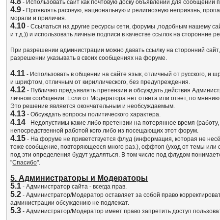
4.8
- Использовать сайт как почтовую доску объявлений для сообщений пр
4.9
- Проявлять расовую, национальную и религиозную неприязнь, пропа
морали и приличия.
4.10
- Ссылаться на другие ресурсы сети, форумы ,подобным нашему сай
и т.д.)) и использовать личные подписи в качестве ссылок на сторонн
При разрешении администрации можно давать ссылку на сторонний сайт,п
разрешении указывать в своих сообщениях на форуме.
4.11
- Использовать в общении на сайте язык, отличный от русского, и 
и шрифтом, отличным от кириллического, без предупреждения.
4.12
- Публично предъявлять претензии и обсуждать действия Админист
личном сообщении. Если от Модератора нет ответа или ответ, по мнени
Это решение является окончательным и необсуждаемым.
4.13
- Обсуждать вопросы политического характера.
4.14
- Недопустимы какие либо претензии на потерянное время (работу, де
непосредственной работой кого либо из посещающих этот форум.
4.15
- На форуме не приветствуется флуд (информация, которая не несёт
тоже сообщение, повторяющееся много раз.), оффтоп (уход от темы или
под эти определения будут удаляться. В том числе под флудом понимае
"
Спасибо
".
5. Администраторы и Модераторы
5.1
- Администратор сайта - всегда прав.
5.2
- Администратор/Модератор оставляет за собой право корректироват
администрации обсуждению не подлежат.
5.3
- Администратор/Модератор имеет право запретить доступ пользов