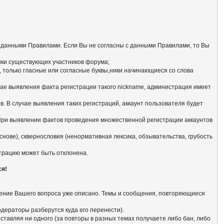
с данными Правилами. Если Вы не согласны с данными Правилами, то Вы
ники существующих участников форума;
 только гласные или согласные буквы,ники начинающиеся со словa
чае выявления факта регистрации такого nickname, администрация имеет
. В случае выявления таких регистраций, аккаунт пользователя будет
 При выявлении фактов проведения множественной регистрации аккаунтов
нове), сквернословия (ненормативная лексика, обзывательства, грубость
страцию может быть отклонена.
ся!
ешение Вашего вопроса уже описано. Темы и сообщения, повторяющиеся
модераторы разберутся куда его перенести).
тавляя ни одного (за повторы в разных темах получаете либо бан, либо