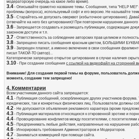
модераторскую очередь на какое либо время).
3.4
- Описывайте грамотно название темы. Сообщения, типа "HELP ME!" и
проблемы (вопроса), используемый софт и его версию. Не называйте т
3.5
- Старайтесь не допускать оверквот (избыточное цитирование). Да
(отвечайте на него без цитирования)! При повторном нарушении данного
3.6
- Запрещается создавать и размещать публикации, содержащие док
законном доступе и т.п.
3.7
- Ответственность за соблюдение авторских прав целиком и полност
3.8
- Запрещено писать сообщения красным цветом, БОЛЬШИМИ БУКВА
3.9
- Запрещен плагиат, а именно включение в свои сообщения фрагмент
писал ТАКОЙ-ТО (автор)...
Категорически запрещено открытое цитирование в случае наличия скрыт
3.10
- При создании сообщения
с ссылкой на видеофайл на сторонний 
Внимание! Для создания первой темы на форуме, пользователь должен 
момента, создание тем запрещено!
4. Комментарии
Всем участникам данного сайта запрещается:
4.1
- Публикация сообщений, оскорблинющих других участников форума. 
юридических, так и конкретных физических лиц. Пользователи должны 
4.2
- Не допускаются объявления рекламного характера (кроме предлож
4.3
- Публикация материалов относящихся к откровенной эротике и порн
4.4
- Провоцирование конфликтов между посетителями, с посетителями 
4.5
- Предпринимать любые действия, направленные на нарушение работ
4.6
- Игнорировать требования Администраторов и Модераторов.
4.7
- Заниматься коммерцией при помощи сайта.