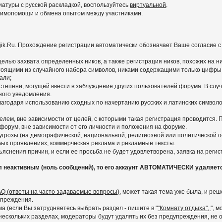
иатуры с русской раскладкой, воспользуйтесь
виртуальной
.
заимопомощи и обмена опытом между участниками.
ajik.Ru. Прохождение регистрации автоматически обозначает Ваше согласие 
 целью захвата определенных ников, а также регистрация ников, похожих на 
тоящими из случайного набора символов, никами содержащими только цифры,
али;
степени, могущей ввести в заблуждение других пользователей форума. В слу
ного уведомления.
агодаря использованию сходных по начертанию русских и латинских символов
лем, вне зависимости от целей, с которыми такая регистрация проводится.
 форум, вне зависимости от его личности и положения на форуме.
грозы (на демографической, национальной, религиозной или политической ос
любых проявлениях, коммерческая реклама и рекламные тексты.
яснения причин, и если ее просьба не будет удовлетворена, заявка на реги
л неактивным (ноль сообщений), то его аккаунт АВТОМАТИЧЕСКИ удаляет
AQ (ответы на часто задаваемые вопросы)
, может такая тема уже была, и р
упреждения.
 (если Вы затрудняетесь выбрать раздел - пишите в "
"Комнату отдыха",
", 
скольких разделах, модераторы будут удалять их без предупреждения, не ос