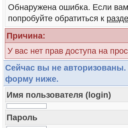
Обнаружена ошибка. Если вам
попробуйте обратиться к
разд
Причина:
У вас нет прав доступа на про
Сейчас вы не авторизованы. 
форму ниже.
Имя пользователя (login)
Пароль