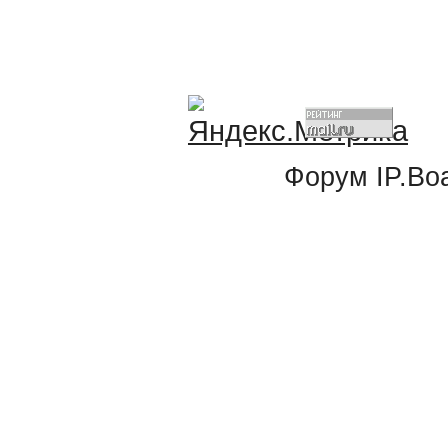
Форум
IP.Bo