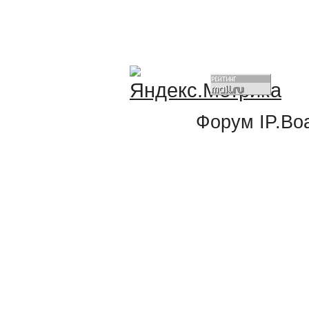
Форум
IP.Bo