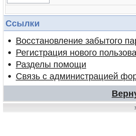
Ссылки
Восстановление забытого па
Регистрация нового пользов
Разделы помощи
Связь с администрацией фо
Верн