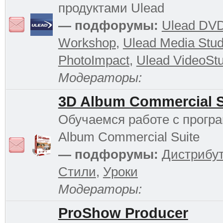
продуктами Ulead
— подфорумы:
Ulead DV
Workshop
,
Ulead Media Stud
PhotoImpact
,
Ulead VideoStu
Модераторы:
3D Album Commercial S
Обучаемся работе с прогр
Album Commercial Suite
— подфорумы:
Дистрибу
Стили
,
Уроки
Модераторы:
ProShow Producer