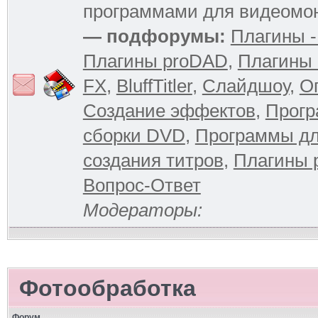
программами для видеомо
— подфорумы:
Плагины -
Плагины proDAD
,
Плагины 
FX
,
BluffTitler
,
Слайдшоу
,
О
Создание эффектов
,
Прогр
сборки DVD
,
Программы д
создания титров
,
Плагины 
Вопрос-Ответ
Модераторы:
Фотообработка
Форум