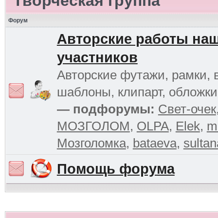
Творческая группа
Форум
Авторские работы на
участников
Авторские футажи, рамки, 
шаблоны, клипарт, обложк
— подфорумы:
Свет-очек
МОЗГОЛОМ
,
OLPA
,
Elek
,
m
Мозголомка
,
bataeva
,
sultan
Помощь форума