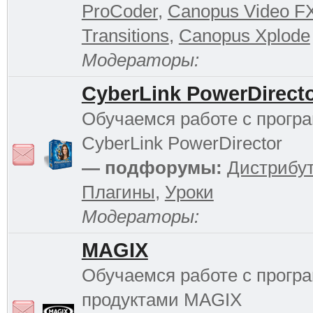
ProCoder
,
Canopus Video F
Transitions
,
Canopus Xplode
Модераторы:
CyberLink PowerDirect
Обучаемся работе с прогр
CyberLink PowerDirector
— подфорумы:
Дистрибу
Плагины
,
Уроки
Модераторы:
MAGIX
Обучаемся работе с прог
продуктами MAGIX