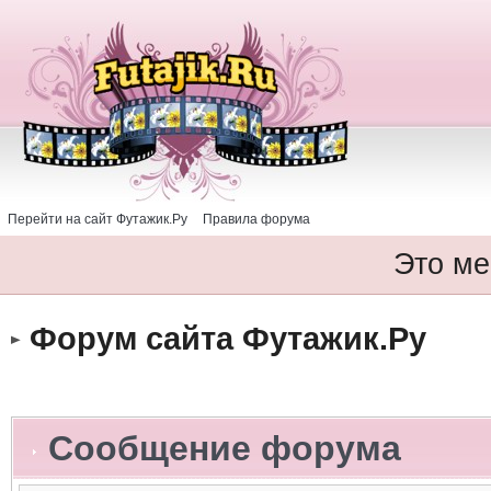
Перейти на сайт Футажик.Ру
Правила форума
Это ме
Форум сайта Футажик.Ру
Сообщение форума