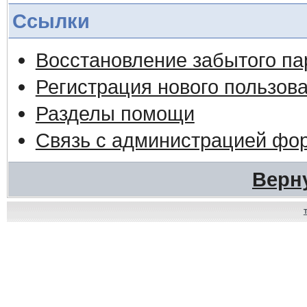
Ссылки
Восстановление забытого па
Регистрация нового пользов
Разделы помощи
Связь с администрацией фо
Верн