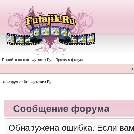
Перейти на сайт Футажик.Ру
Правила форума
Э
Форум сайта Футажик.Ру
Сообщение форума
Обнаружена ошибка. Если вам