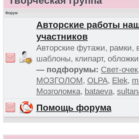
Творческая группа
Форум
Авторские работы на
участников
Авторские футажи, рамки, 
шаблоны, клипарт, обложк
— подфорумы:
Свет-очек
МОЗГОЛОМ
,
OLPA
,
Elek
,
m
Мозголомка
,
bataeva
,
sultan
Помощь форума