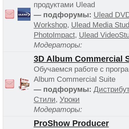
продуктами Ulead
— подфорумы:
Ulead DV
Workshop
,
Ulead Media Stud
PhotoImpact
,
Ulead VideoStu
Модераторы:
3D Album Commercial S
Обучаемся работе с прогр
Album Commercial Suite
— подфорумы:
Дистрибу
Стили
,
Уроки
Модераторы:
ProShow Producer