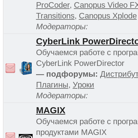
ProCoder
,
Canopus Video F
Transitions
,
Canopus Xplode
Модераторы:
CyberLink PowerDirect
Обучаемся работе с прогр
CyberLink PowerDirector
— подфорумы:
Дистрибу
Плагины
,
Уроки
Модераторы:
MAGIX
Обучаемся работе с прог
продуктами MAGIX