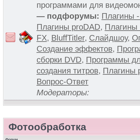
программами для видеомо
— подфорумы:
Плагины -
Плагины proDAD
,
Плагины 
FX
,
BluffTitler
,
Слайдшоу
,
О
Создание эффектов
,
Прогр
сборки DVD
,
Программы д
создания титров
,
Плагины 
Вопрос-Ответ
Модераторы:
Фотообработка
Форум