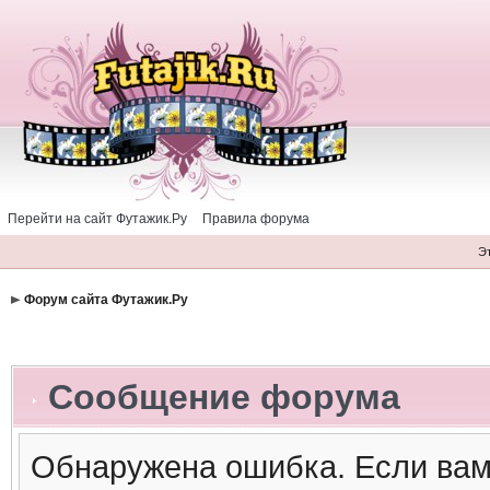
Перейти на сайт Футажик.Ру
Правила форума
Э
Форум сайта Футажик.Ру
Сообщение форума
Обнаружена ошибка. Если вам