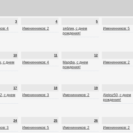
3
4
5
ов: 4
Именинников: 2
зяблик, с днем
Именинников: 5
рождения!
10
11
12
, с днем
Именинников: 4
Марфа, с днем
Именинников: 2
рождения!
17
18
19
2, с днем
Именинников: 3
Именинников: 2
Aleksz50, с днем
рождения!
24
25
26
ов: 3
Именинников: 5
Именинников: 2
Именинников: 2