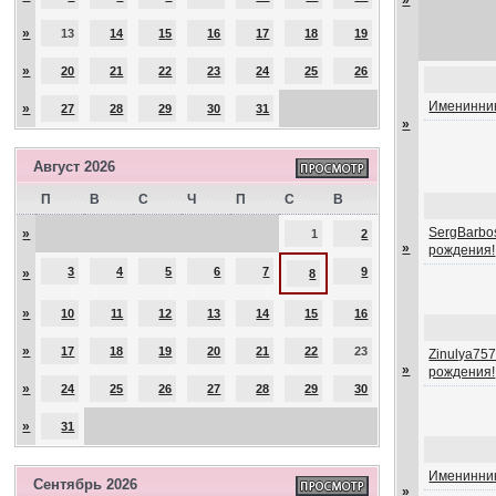
»
»
13
14
15
16
17
18
19
»
20
21
22
23
24
25
26
Именинник
»
27
28
29
30
31
»
Август 2026
П
В
С
Ч
П
С
В
SergBarbos
»
1
2
»
рождения!
3
4
5
6
7
9
»
8
»
10
11
12
13
14
15
16
»
17
18
19
20
21
22
23
Zinulya757
»
рождения!
»
24
25
26
27
28
29
30
»
31
Именинник
Сентябрь 2026
»