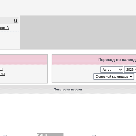
31
ов: 3
Переход по кален
яц
еля
Текстовая версия