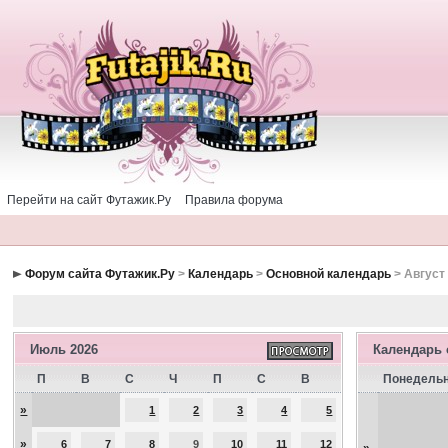
Перейти на сайт Футажик.Ру
Правила форума
Форум сайта Футажик.Ру
>
Календарь
>
Основной календарь
> Август
Июль 2026
Календарь
П
В
С
Ч
П
С
В
Понедель
»
1
2
3
4
5
»
6
7
8
9
10
11
12