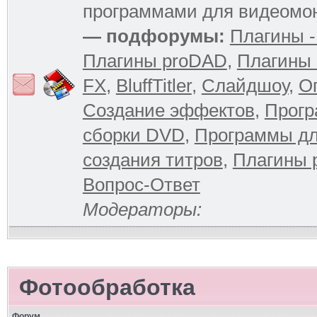
программами для видеомо
— подфорумы:
Плагины -
Плагины proDAD
,
Плагины 
FX
,
BluffTitler
,
Слайдшоу
,
О
Создание эффектов
,
Прогр
сборки DVD
,
Программы д
создания титров
,
Плагины 
Вопрос-Ответ
Модераторы:
Фотообработка
Форум