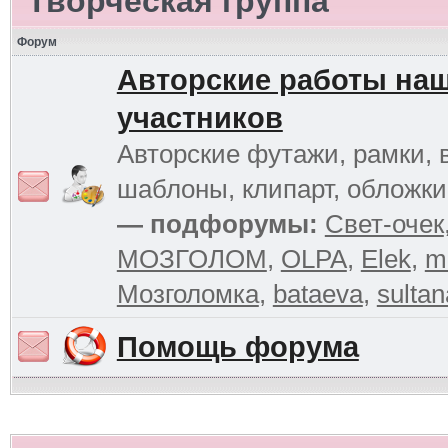
Творческая группа
Форум
Авторские работы на
участников
Авторские футажи, рамки, 
шаблоны, клипарт, обложк
— подфорумы:
Свет-очек
МОЗГОЛОМ
,
OLPA
,
Elek
,
m
Мозголомка
,
bataeva
,
sultan
Помощь форума