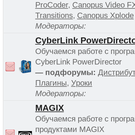
ProCoder
,
Canopus Video F
Transitions
,
Canopus Xplode
Модераторы:
CyberLink PowerDirect
Обучаемся работе с прогр
CyberLink PowerDirector
— подфорумы:
Дистрибу
Плагины
,
Уроки
Модераторы:
MAGIX
Обучаемся работе с прог
продуктами MAGIX