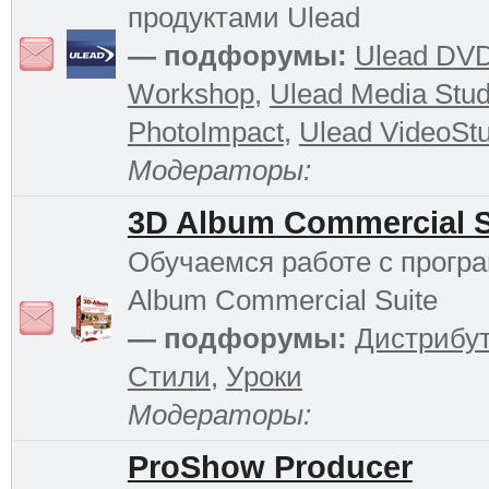
продуктами Ulead
— подфорумы:
Ulead DV
Workshop
,
Ulead Media Stud
PhotoImpact
,
Ulead VideoStu
Модераторы:
3D Album Commercial S
Обучаемся работе с прогр
Album Commercial Suite
— подфорумы:
Дистрибу
Стили
,
Уроки
Модераторы:
ProShow Producer