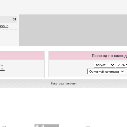
31
ов: 3
Переход по кален
яц
еля
Текстовая версия