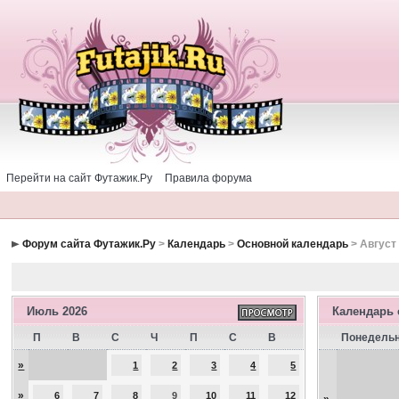
Перейти на сайт Футажик.Ру
Правила форума
Форум сайта Футажик.Ру
>
Календарь
>
Основной календарь
> Август
Июль 2026
Календарь
П
В
С
Ч
П
С
В
Понедель
»
1
2
3
4
5
»
6
7
8
9
10
11
12