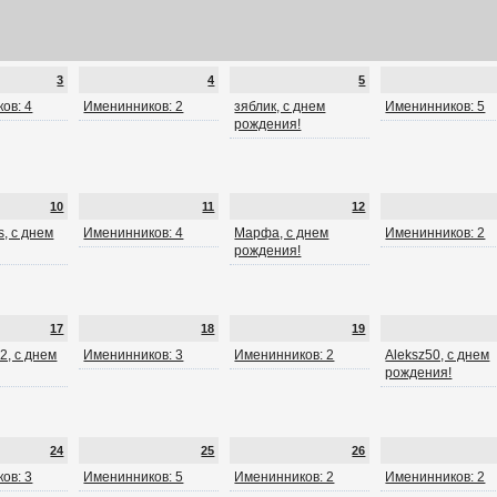
3
4
5
ов: 4
Именинников: 2
зяблик, с днем
Именинников: 5
рождения!
10
11
12
, с днем
Именинников: 4
Марфа, с днем
Именинников: 2
рождения!
17
18
19
2, с днем
Именинников: 3
Именинников: 2
Aleksz50, с днем
рождения!
24
25
26
ов: 3
Именинников: 5
Именинников: 2
Именинников: 2