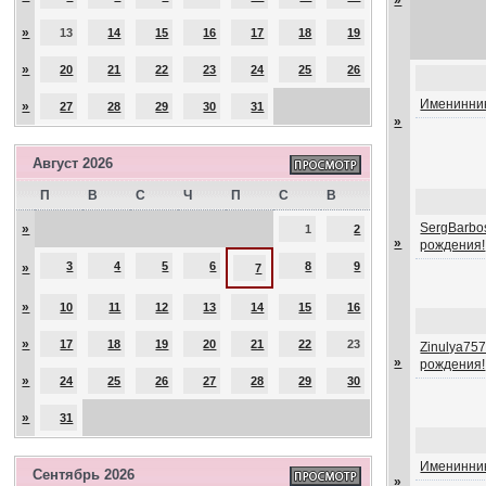
»
»
13
14
15
16
17
18
19
»
20
21
22
23
24
25
26
Именинник
»
27
28
29
30
31
»
Август 2026
П
В
С
Ч
П
С
В
SergBarbos
»
1
2
»
рождения!
3
4
5
6
8
9
»
7
»
10
11
12
13
14
15
16
»
17
18
19
20
21
22
23
Zinulya757
»
рождения!
»
24
25
26
27
28
29
30
»
31
Именинник
Сентябрь 2026
»