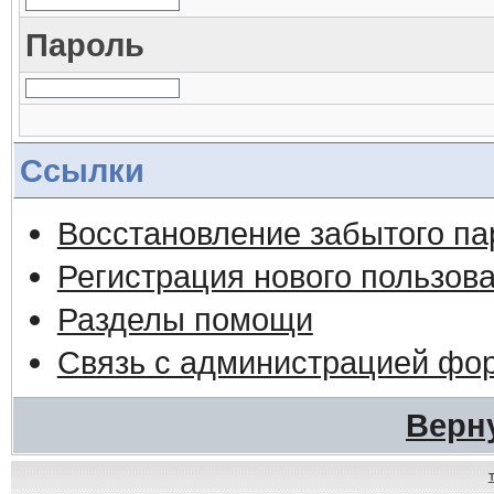
Пароль
Ссылки
Восстановление забытого па
Регистрация нового пользов
Разделы помощи
Связь с администрацией фо
Верн