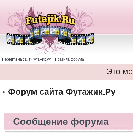
Перейти на сайт Футажик.Ру
Правила форума
Это ме
Форум сайта Футажик.Ру
Сообщение форума