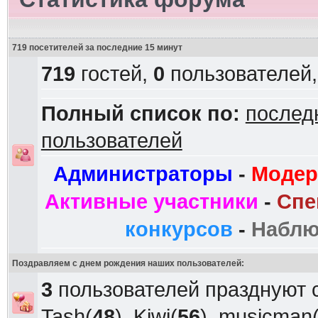
719 посетителей за последние 15 минут
719
гостей,
0
пользователей
Полный список по:
послед
пользователей
Администраторы
-
Модер
Активные участники
-
Спе
конкурсов
-
Наблю
Поздравляем с днем рождения наших пользователей:
3
пользователей празднуют 
Tash
(
48
),
Kiwi
(
56
),
musicman