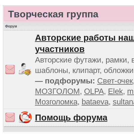
Творческая группа
Форум
Авторские работы на
участников
Авторские футажи, рамки, 
шаблоны, клипарт, обложк
— подфорумы:
Свет-очек
МОЗГОЛОМ
,
OLPA
,
Elek
,
m
Мозголомка
,
bataeva
,
sultan
Помощь форума