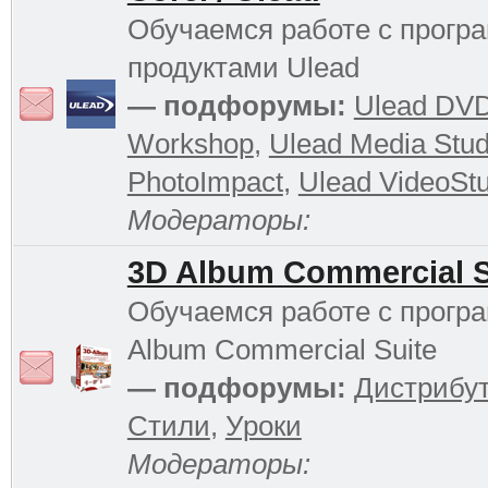
Обучаемся работе с прог
продуктами Ulead
— подфорумы:
Ulead DV
Workshop
,
Ulead Media Stud
PhotoImpact
,
Ulead VideoStu
Модераторы:
3D Album Commercial S
Обучаемся работе с прогр
Album Commercial Suite
— подфорумы:
Дистрибу
Стили
,
Уроки
Модераторы: