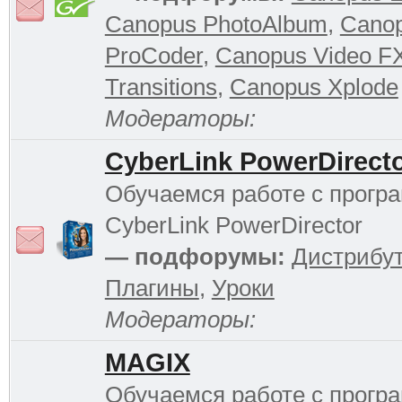
Canopus PhotoAlbum
,
Cano
ProCoder
,
Canopus Video F
Transitions
,
Canopus Xplode
Модераторы:
CyberLink PowerDirect
Обучаемся работе с прогр
CyberLink PowerDirector
— подфорумы:
Дистрибу
Плагины
,
Уроки
Модераторы:
MAGIX
Обучаемся работе с прог