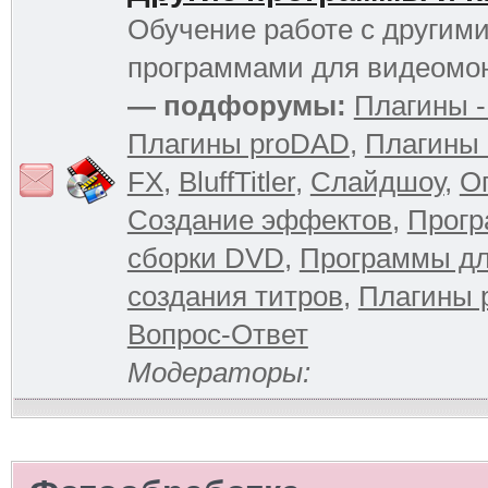
Обучение работе с другим
программами для видеомо
— подфорумы:
Плагины -
Плагины proDAD
,
Плагины 
FX
,
BluffTitler
,
Слайдшоу
,
О
Создание эффектов
,
Прогр
сборки DVD
,
Программы д
создания титров
,
Плагины 
Вопрос-Ответ
Модераторы: