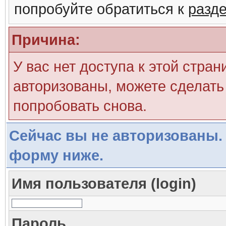
попробуйте обратиться к
разд
Причина:
У вас нет доступа к этой стра
авторизованы, можете сделать 
попробовать снова.
Сейчас вы не авторизованы. 
форму ниже.
Имя пользователя (login)
Пароль