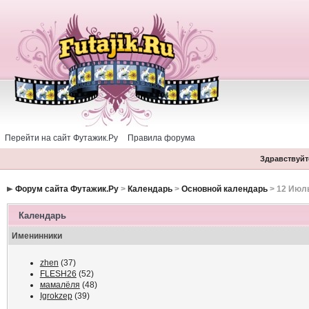
Перейти на сайт Футажик.Ру
Правила форума
Здравствуйте
Форум сайта Футажик.Ру
>
Календарь
>
Основной календарь
> 12 Июл
Календарь
Именинники
zhen
(37)
FLESH26
(52)
мамалёля
(48)
Igrokzep
(39)