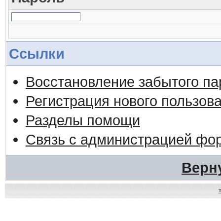
Ссылки
Восстановление забытого па
Регистрация нового пользов
Разделы помощи
Связь с администрацией фо
Верн