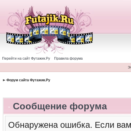
Перейти на сайт Футажик.Ру
Правила форума
Э
Форум сайта Футажик.Ру
Сообщение форума
Обнаружена ошибка. Если вам