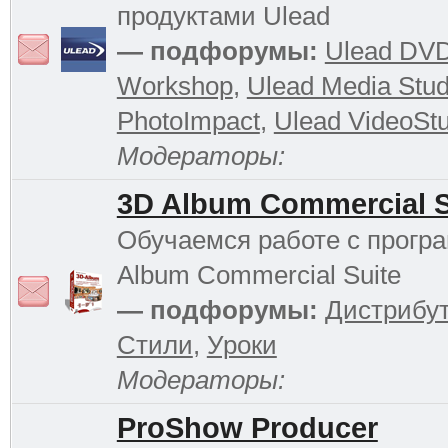
продуктами Ulead
— подфорумы:
Ulead DV
Workshop
,
Ulead Media Stud
PhotoImpact
,
Ulead VideoStu
Модераторы:
3D Album Commercial S
Обучаемся работе с прогр
Album Commercial Suite
— подфорумы:
Дистрибу
Стили
,
Уроки
Модераторы:
ProShow Producer