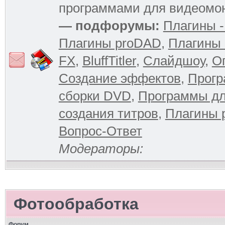
программами для видеомо
— подфорумы:
Плагины -
Плагины proDAD
,
Плагины 
FX
,
BluffTitler
,
Слайдшоу
,
О
Создание эффектов
,
Прогр
сборки DVD
,
Программы д
создания титров
,
Плагины 
Вопрос-Ответ
Модераторы:
Фотообработка
Форум