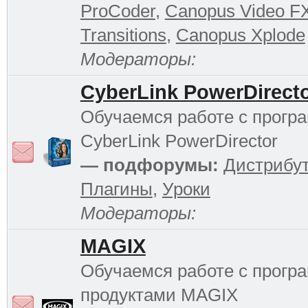
ProCoder
,
Canopus Video F
Transitions
,
Canopus Xplode
Модераторы:
CyberLink PowerDirect
Обучаемся работе с прогр
CyberLink PowerDirector
— подфорумы:
Дистрибу
Плагины
,
Уроки
Модераторы:
MAGIX
Обучаемся работе с прог
продуктами MAGIX