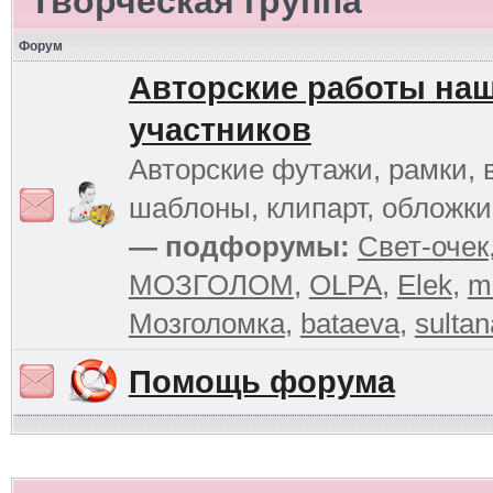
Творческая группа
Форум
Авторские работы на
участников
Авторские футажи, рамки, 
шаблоны, клипарт, обложк
— подфорумы:
Свет-очек
МОЗГОЛОМ
,
OLPA
,
Elek
,
m
Мозголомка
,
bataeva
,
sultan
Помощь форума