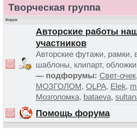
Творческая группа
Форум
Авторские работы на
участников
Авторские футажи, рамки, 
шаблоны, клипарт, обложк
— подфорумы:
Свет-очек
МОЗГОЛОМ
,
OLPA
,
Elek
,
m
Мозголомка
,
bataeva
,
sultan
Помощь форума