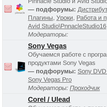
Pinnacle Studio и Avid Studi
— подфорумы:
Дистрибу
Плагины
,
Уроки
,
Работа и 
Avid Studio\PnnacleStudio16
Модераторы:
Sony Vegas
Обучаемся работе с прог
продуктами Sony Vegas
— подфорумы:
Sony DVD 
Sony Vegas Pro
Модераторы:
Проходчик
Corel / Ulead