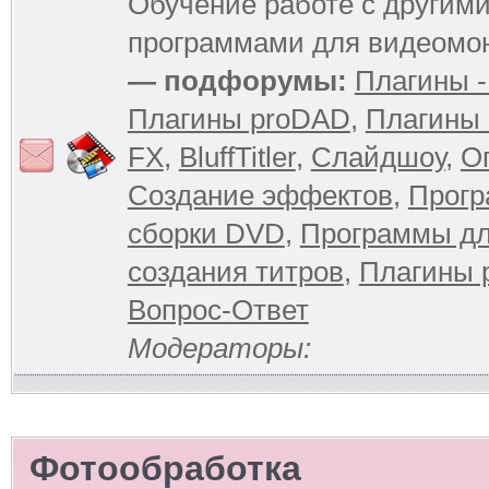
Обучение работе с другим
программами для видеомо
— подфорумы:
Плагины -
Плагины proDAD
,
Плагины 
FX
,
BluffTitler
,
Слайдшоу
,
О
Создание эффектов
,
Прогр
сборки DVD
,
Программы д
создания титров
,
Плагины 
Вопрос-Ответ
Модераторы:
Фотообработка