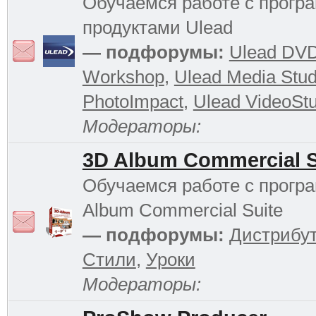
Обучаемся работе с прог
продуктами Ulead
— подфорумы:
Ulead DV
Workshop
,
Ulead Media Stud
PhotoImpact
,
Ulead VideoStu
Модераторы:
3D Album Commercial S
Обучаемся работе с прогр
Album Commercial Suite
— подфорумы:
Дистрибу
Стили
,
Уроки
Модераторы: