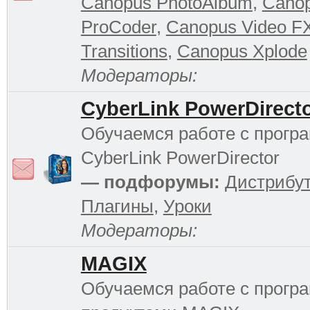
Canopus PhotoAlbum
,
Cano
ProCoder
,
Canopus Video F
Transitions
,
Canopus Xplode
Модераторы:
CyberLink PowerDirect
Обучаемся работе с прогр
CyberLink PowerDirector
— подфорумы:
Дистрибу
Плагины
,
Уроки
Модераторы:
MAGIX
Обучаемся работе с прог