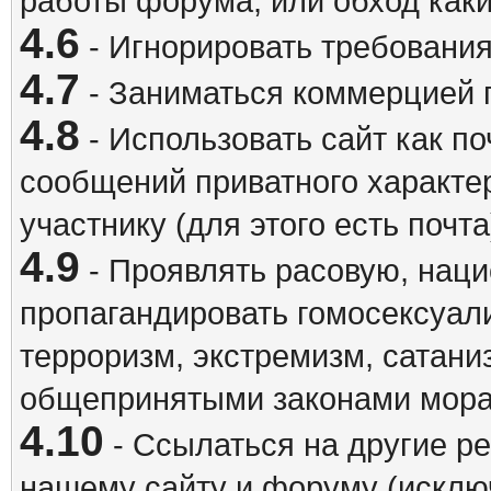
работы форума, или обход каки
4.6
- Игнорировать требовани
4.7
- Заниматься коммерцией 
4.8
- Использовать сайт как п
сообщений приватного характе
участнику (для этого есть почта
4.9
- Проявлять расовую, наци
пропагандировать гомосексуал
терроризм, экстремизм, сатани
общепринятыми законами мора
4.10
- Ссылаться на другие р
нашему сайту и форуму (исклю