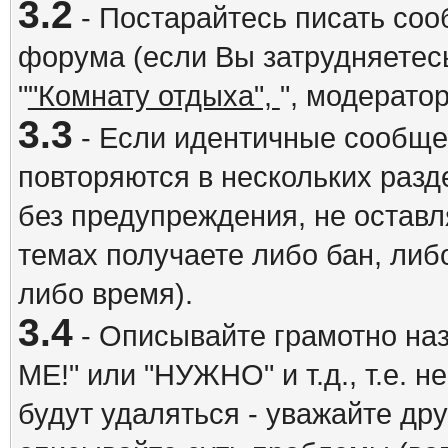
3.2
- Постарайтесь писать со
форума (если Вы затрудняетесь
"
"Комнату отдыха",
", модерато
3.3
- Если идентичные сообщ
повторяются в нескольких разд
без предупреждения, не оставл
темах получаете либо бан, либ
либо время).
3.4
- Описывайте грамотно на
ME!" или "НУЖНО" и т.д., т.е. 
будут удаляться - уважайте др