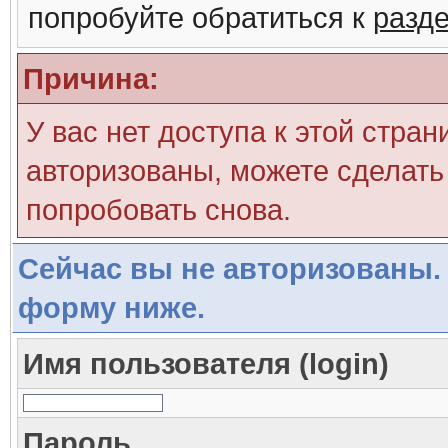
попробуйте обратиться к
разд
Причина:
У вас нет доступа к этой стра
авторизованы, можете сделать 
попробовать снова.
Сейчас вы не авторизованы. 
форму ниже.
Имя пользователя (login)
Пароль