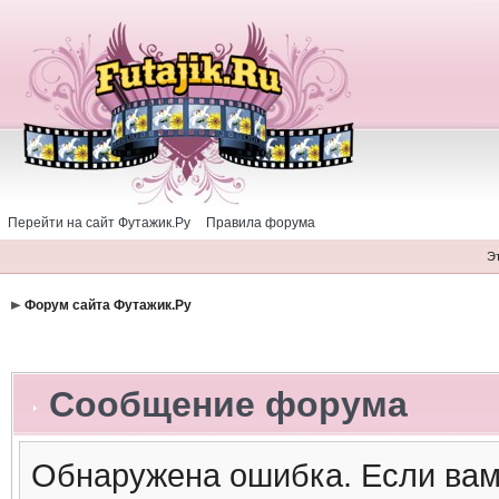
Перейти на сайт Футажик.Ру
Правила форума
Э
Форум сайта Футажик.Ру
Сообщение форума
Обнаружена ошибка. Если вам