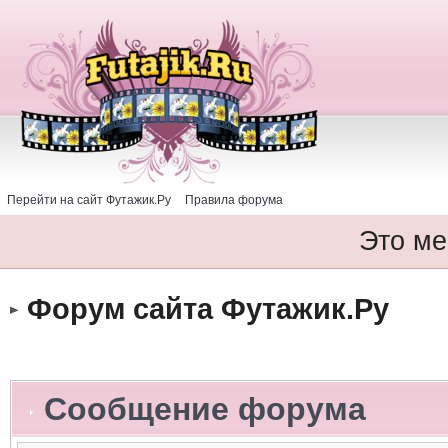
Перейти на сайт Футажик.Ру
Правила форума
Это ме
Форум сайта Футажик.Ру
Сообщение форума