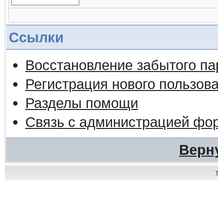
Ссылки
Восстановление забытого па
Регистрация нового пользов
Разделы помощи
Связь с администрацией фо
Верн