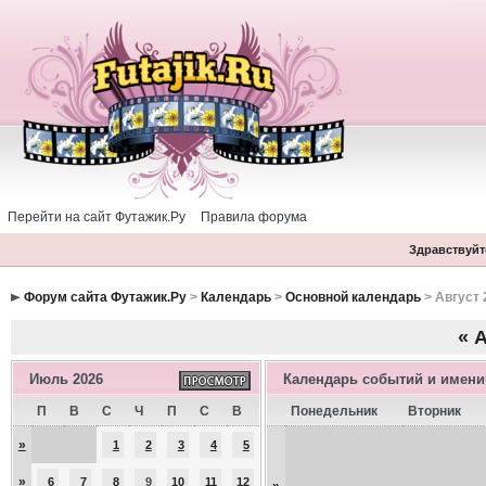
Перейти на сайт Футажик.Ру
Правила форума
Здравствуйте
Форум сайта Футажик.Ру
>
Календарь
>
Основной календарь
> Август 
«
А
Июль 2026
Календарь событий и имен
П
В
С
Ч
П
С
В
Понедельник
Вторник
»
1
2
3
4
5
»
6
7
8
9
10
11
12