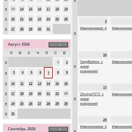
»
»
13
14
15
16
17
18
19
»
20
21
22
23
24
25
26
3
Именинников: 4
Имениннико
»
27
28
29
30
31
»
Август 2026
П
В
С
Ч
П
С
В
10
SergBarbos, с
Имениннико
»
1
2
»
днем
рождения!
3
4
5
6
8
9
»
7
»
10
11
12
13
14
15
16
17
»
17
18
19
20
21
22
23
Zinulya7572, с
Имениннико
»
днем
»
24
25
26
27
28
29
30
рождения!
»
31
24
Именинников: 3
Имениннико
Сентябрь 2026
»