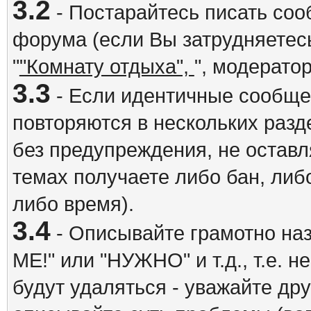
3.2
- Постарайтесь писать со
форума (если Вы затрудняетесь
"
"Комнату отдыха",
", модерато
3.3
- Если идентичные сообщ
повторяются в нескольких разд
без предупреждения, не оставл
темах получаете либо бан, либ
либо время).
3.4
- Описывайте грамотно на
ME!" или "НУЖНО" и т.д., т.е. 
будут удаляться - уважайте др