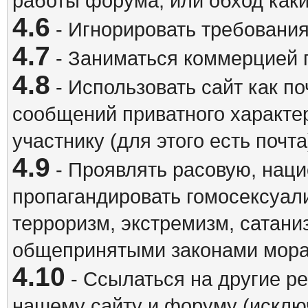
работы форума, или обход каки
4.6
- Игнорировать требовани
4.7
- Заниматься коммерцией 
4.8
- Использовать сайт как п
сообщений приватного характе
участнику (для этого есть почта
4.9
- Проявлять расовую, наци
пропагандировать гомосексуал
терроризм, экстремизм, сатани
общепринятыми законами мора
4.10
- Ссылаться на другие р
нашему сайту и форуму (исклю