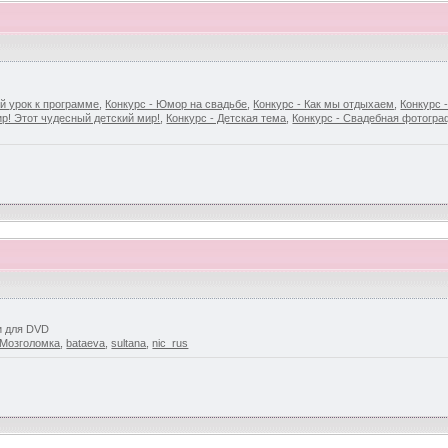
й урок к программе
,
Конкурс - Юмор на свадьбе
,
Конкурс - Как мы отдыхаем
,
Конкурс 
р! Этот чудесный детский мир!
,
Конкурс - Детская тема
,
Конкурс - Свадебная фотогр
и для DVD
Мозголомка
,
bataeva
,
sultana
,
nic_rus