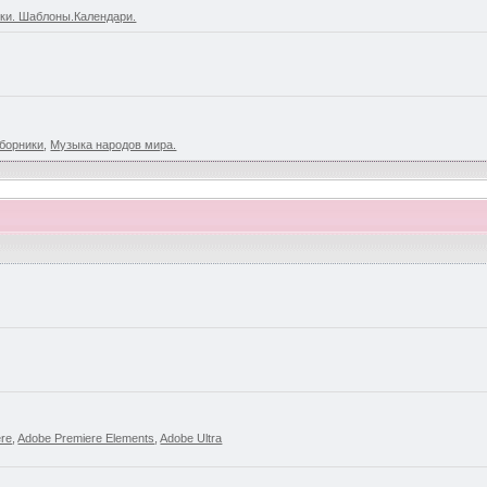
ки. Шаблоны.Календари.
борники
,
Музыка народов мира.
ere
,
Adobe Premiere Elements
,
Adobe Ultra