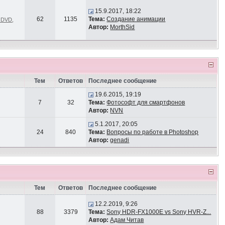
15.9.2017, 18:22
62
1135
Тема:
Создание анимации
и DVD
,
Автор:
MorthSid
Тем
Ответов
Последнее сообщение
19.6.2015, 19:19
7
32
Тема:
Фотософт для смартфонов
Автор:
NVN
5.1.2017, 20:05
24
840
Тема:
Вопросы по работе в Photoshop
Автор:
genadi
Тем
Ответов
Последнее сообщение
12.2.2019, 9:26
88
3379
Тема:
Sony HDR-FX1000E vs Sony HVR-Z...
Автор:
Адам Читав