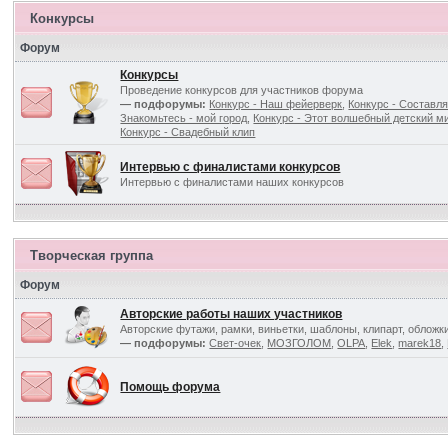
Конкурсы
Форум
Конкурсы
Проведение конкурсов для участников форума
— подфорумы:
Конкурс - Наш фейерверк
,
Конкурс - Составля
Знакомьтесь - мой город
,
Конкурс - Этот волшебный детский ми
Конкурс - Свадебный клип
Интервью с финалистами конкурсов
Интервью с финалистами наших конкурсов
Творческая группа
Форум
Авторские работы наших участников
Авторские футажи, рамки, виньетки, шаблоны, клипарт, обложк
— подфорумы:
Свет-очек
,
МОЗГОЛОМ
,
OLPA
,
Elek
,
marek18
,
Помощь форума