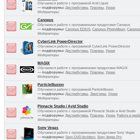
Обучаемся работе с программой Avid Liquid
— подфорумы:
Дистрибутивы
,
Плагины
,
Уроки
Модераторы:
Canopus
Обучаемся работе с программными продуктами Canopus
— подфорумы:
Canopus EDIUS
,
Canopus PhotoAlbum
,
Canopus
Модераторы:
CyberLink PowerDirector
Обучаемся работе с программой CyberLink PowerDirector
— подфорумы:
Дистрибутивы
,
Плагины
,
Уроки
Модераторы:
MAGIX
Обучаемся работе с программными продуктами MAGIX
— подфорумы:
Дистрибутивы
,
Плагины
,
Уроки
Модераторы:
ParticleIllusion
Обучаемся работе с программой ParticleIllusion
— подфорумы:
Дистрибутивы
,
Эмиттеры
,
Уроки
Модераторы:
Pinnacle Studio / Avid Studio
Обучаемся работе с программой Pinnacle Studio и Avid Studio
— подфорумы:
Дистрибутивы
,
Плагины
,
Уроки
,
Работа и про
Модераторы:
Sony Vegas
Обучаемся работе с программными продуктами Sony Vegas
— подфорумы:
Sony DVD Architect
,
Sony Vegas Pro