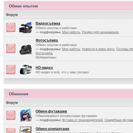
Обмен опытом
Форум
Видеосъёмка
Обмен опытом и работами
— подфорумы:
Мои работы
,
Раздел для начинающих
Фотосъёмка
Обмен опытом и работами
— подфорумы:
Мои работы
,
Новости в мире фото
,
Основы ф
фотографа
Модераторы:
HD-видео
HD-видео и всё, что с ним связано
Обменник
Форум
Обмен футажами
Обмениваемся интересными футажами
— подфорумы:
Футажи от производителей
,
Свадебные футаж
Обмен клипартами