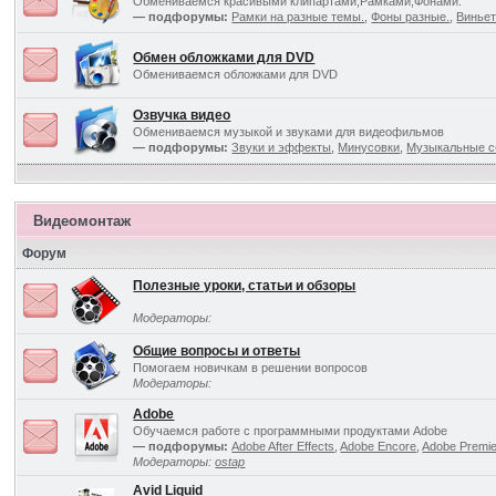
Обмениваемся красивыми клипартами,Рамками,Фонами.
— подфорумы:
Рамки на разные темы.
,
Фоны разные.
,
Виньет
Обмен обложками для DVD
Обмениваемся обложками для DVD
Озвучка видео
Обмениваемся музыкой и звуками для видеофильмов
— подфорумы:
Звуки и эффекты
,
Минусовки
,
Музыкальные с
Видеомонтаж
Форум
Полезные уроки, статьи и обзоры
Модераторы:
Общие вопросы и ответы
Помогаем новичкам в решении вопросов
Модераторы:
Adobe
Обучаемся работе с программными продуктами Adobe
— подфорумы:
Adobe After Effects
,
Adobe Encore
,
Adobe Premi
Модераторы:
ostap
Avid Liquid