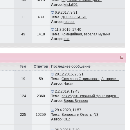
153
3225
Тема:
подскажите пожалуйста
Автор:
kristall01
6.9.2017, 9:31
11
439
Тема:
ДОШКОЛЬНЫЕ
Автор:
retbool
11.8.2019, 17:40
49
1418
Тема:
Комедийная, веселая музыка
Автор:
trito
Тем
Ответов
Последнее сообщение
20.12.2015, 23:21
19
59
Тема:
Светлана Стрижакова | Авторски...
Автор:
Чикан
2.2.2019, 19:43
124
2360
Тема:
Как убрать сложный фон в видео...
Автор:
Борис Буткеев
29.4.2020, 11:57
225
10259
Тема:
Вопросы и Ответы-N3
Автор:
OLZ