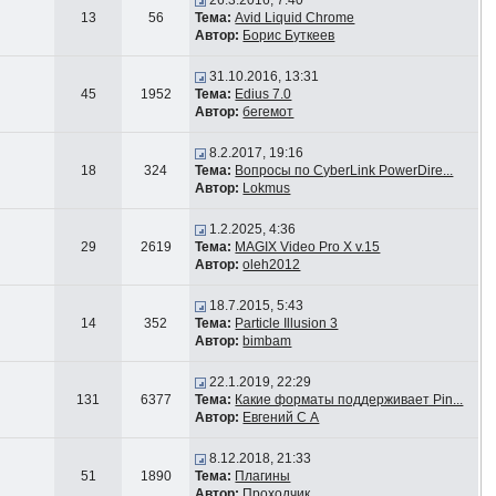
26.3.2016, 7:40
13
56
Тема:
Avid Liquid Chrome
Автор:
Борис Буткеев
31.10.2016, 13:31
45
1952
Тема:
Edius 7.0
Автор:
бегемот
8.2.2017, 19:16
18
324
Тема:
Вопросы по CyberLink PowerDire...
Автор:
Lokmus
1.2.2025, 4:36
29
2619
Тема:
MAGIX Video Pro X v.15
Автор:
oleh2012
18.7.2015, 5:43
14
352
Тема:
Particle Illusion 3
Автор:
bimbam
22.1.2019, 22:29
131
6377
Тема:
Какие форматы поддерживает Pin...
Автор:
Евгений С А
8.12.2018, 21:33
51
1890
Тема:
Плагины
Автор:
Проходчик