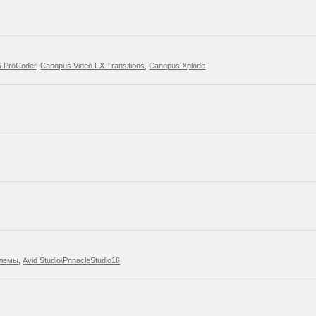
 ProCoder
,
Canopus Video FX Transitions
,
Canopus Xplode
блемы
,
Avid Studio\PnnacleStudio16