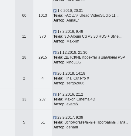
1.6.2016, 20:31
60
1013
Тема:
FAQ для Ulead VideoStudio 11 ...
Автор:
AnnaEr
17.3.2016, 9:49
11
370
Тема:
3D-Album CS v.3.30 RUS + Style...
Автор:
Maxxim
21.12.2018, 21:30
28
2915
Тема:
ДЕТСКИЕ проекты и шаблоны PSP
Автор:
kinoLOG
20.1.2018, 14:18
2
4
Тема:
Final Cut Pro X
Автор:
sergo2006
14.2.2016, 2:12
33
237
Тема:
Maxon Cinema 4D
Автор:
aversfx
23.9.2017, 9:39
5
51
Тема:
Вспомогательные Программы. Пла...
Автор:
genadi