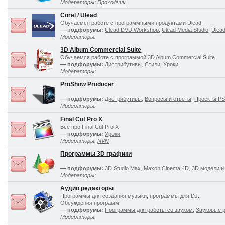
Модераторы:
Проходчик
Corel / Ulead
Обучаемся работе с программными продуктами Ulead
— подфорумы:
Ulead DVD Workshop
,
Ulead Media Studio
,
Ulea
Модераторы:
3D Album Commercial Suite
Обучаемся работе с программой 3D Album Commercial Suite
— подфорумы:
Дистрибутивы
,
Стили
,
Уроки
Модераторы:
ProShow Producer
— подфорумы:
Дистрибутивы
,
Вопросы и ответы
,
Проекты P
Модераторы:
Final Cut Pro X
Всё про Final Cut Pro X
— подфорумы:
Уроки
Модераторы:
NVN
Программы 3D графики
— подфорумы:
3D Studio Max
,
Maxon Cinema 4D
,
3D модели и
Модераторы:
Аудио редакторы
Программы для создания музыки, программы для DJ.
Обсуждения программ.
— подфорумы:
Программы для работы со звуком
,
Звуковые 
Модераторы: