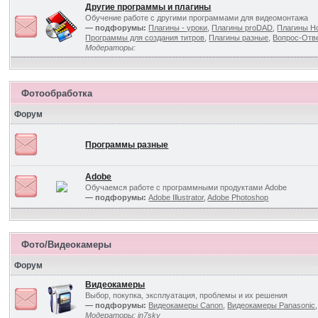
Другие программы и плагины
Обучение работе с другими программами для видеомонтажа
— подфорумы:
Плагины - уроки
,
Плагины proDAD
,
Плагины Ho
Программы для создания титров
,
Плагины разные
,
Вопрос-Отв
Модераторы:
Фотообработка
Форум
Программы разные
Adobe
Обучаемся работе с программными продуктами Adobe
— подфорумы:
Adobe Illustrator
,
Adobe Photoshop
Фото/Видеокамеры
Форум
Видеокамеры
Выбор, покупка, эксплуатация, проблемы и их решения
— подфорумы:
Видеокамеры Canon
,
Видеокамеры Panasonic
Модераторы:
in7sky