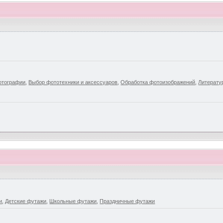
отографии
,
Выбор фототехники и аксессуаров
,
Обработка фотоизображений
,
Литерату
и
,
Детские футажи
,
Школьные футажи
,
Праздничные футажи