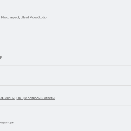
d PhotoImpact
,
Ulead VideoStudio
SP
 3D сцены
,
Общие вопросы и ответы
редакторы