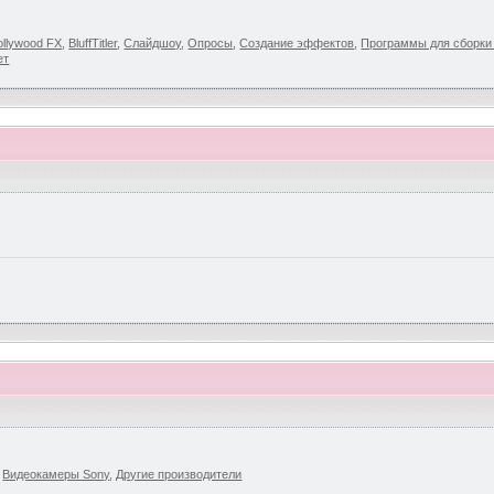
llywood FX
,
BluffTitler
,
Слайдшоу
,
Опросы
,
Создание эффектов
,
Программы для сборк
ет
,
Видеокамеры Sony
,
Другие производители