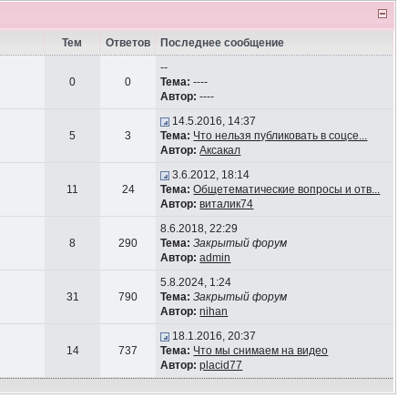
Тем
Ответов
Последнее сообщение
--
0
0
Тема:
----
Автор:
----
14.5.2016, 14:37
5
3
Тема:
Что нельзя публиковать в соцсе...
Автор:
Аксакал
3.6.2012, 18:14
11
24
Тема:
Общетематические вопросы и отв...
Автор:
виталик74
8.6.2018, 22:29
8
290
Тема:
Закрытый форум
Автор:
admin
5.8.2024, 1:24
31
790
Тема:
Закрытый форум
Автор:
nihan
18.1.2016, 20:37
14
737
Тема:
Что мы снимаем на видео
Автор:
placid77