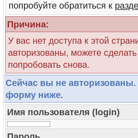
попробуйте обратиться к
разд
Причина:
У вас нет доступа к этой стра
авторизованы, можете сделать 
попробовать снова.
Сейчас вы не авторизованы. 
форму ниже.
Имя пользователя (login)
Пароль