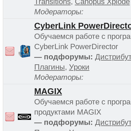
Transitions
,
Canopus Xplode
Модераторы:
CyberLink PowerDirect
Обучаемся работе с прогр
CyberLink PowerDirector
— подфорумы:
Дистрибу
Плагины
,
Уроки
Модераторы:
MAGIX
Обучаемся работе с прог
продуктами MAGIX
— подфорумы:
Дистрибу