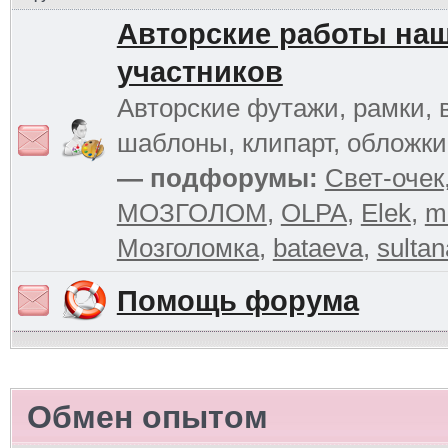
Авторские работы на
участников
Авторские футажи, рамки, 
шаблоны, клипарт, обложк
— подфорумы:
Свет-очек
МОЗГОЛОМ
,
OLPA
,
Elek
,
m
Мозголомка
,
bataeva
,
sultan
Помощь форума
Обмен опытом