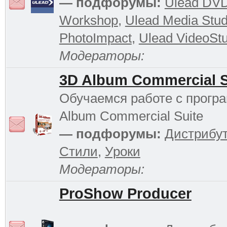
— подфорумы:
Ulead DV
Workshop
,
Ulead Media Stud
PhotoImpact
,
Ulead VideoStu
Модераторы:
3D Album Commercial S
Обучаемся работе с прогр
Album Commercial Suite
— подфорумы:
Дистрибу
Стили
,
Уроки
Модераторы:
ProShow Producer