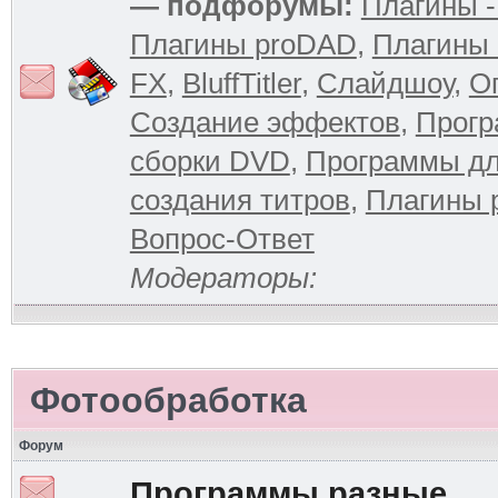
— подфорумы:
Плагины -
Плагины proDAD
,
Плагины 
FX
,
BluffTitler
,
Слайдшоу
,
О
Создание эффектов
,
Прогр
сборки DVD
,
Программы д
создания титров
,
Плагины 
Вопрос-Ответ
Модераторы:
Фотообработка
Форум
Программы разные