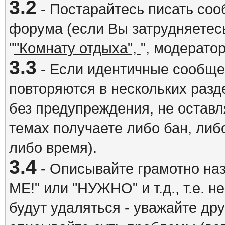
3.2
- Постарайтесь писать со
форума (если Вы затрудняетесь
"
"Комнату отдыха",
", модерато
3.3
- Если идентичные сообщ
повторяются в нескольких разд
без предупреждения, не оставл
темах получаете либо бан, либ
либо время).
3.4
- Описывайте грамотно на
ME!" или "НУЖНО" и т.д., т.е. 
будут удаляться - уважайте др