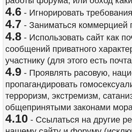
работы форума, или обход каки
4.6
- Игнорировать требовани
4.7
- Заниматься коммерцией 
4.8
- Использовать сайт как п
сообщений приватного характе
участнику (для этого есть почта
4.9
- Проявлять расовую, наци
пропагандировать гомосексуал
терроризм, экстремизм, сатани
общепринятыми законами мора
4.10
- Ссылаться на другие р
нашему сайту и форуму (исклю