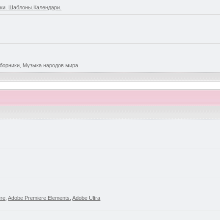
ки. Шаблоны.Календари.
борники
,
Музыка народов мира.
ere
,
Adobe Premiere Elements
,
Adobe Ultra