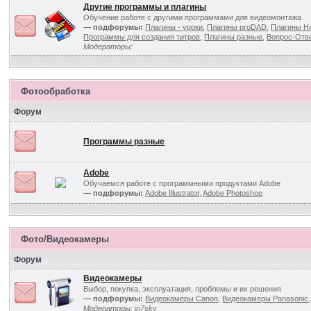
Другие программы и плагины
Обучение работе с другими программами для видеомонтажа
— подфорумы:
Плагины - уроки
,
Плагины proDAD
,
Плагины Ho
Программы для создания титров
,
Плагины разные
,
Вопрос-Отв
Модераторы:
Фотообработка
Форум
Программы разные
Adobe
Обучаемся работе с программными продуктами Adobe
— подфорумы:
Adobe Illustrator
,
Adobe Photoshop
Фото/Видеокамеры
Форум
Видеокамеры
Выбор, покупка, эксплуатация, проблемы и их решения
— подфорумы:
Видеокамеры Canon
,
Видеокамеры Panasonic
Модераторы:
in7sky