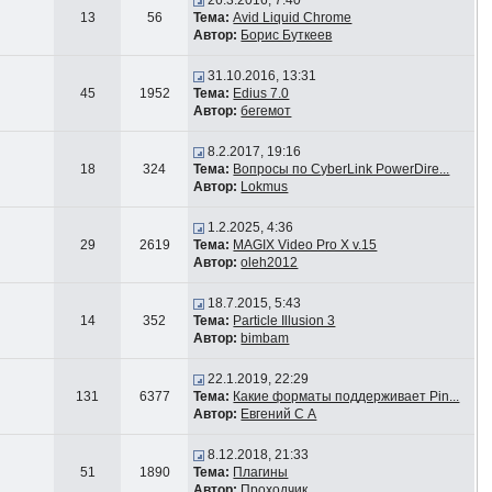
26.3.2016, 7:40
13
56
Тема:
Avid Liquid Chrome
Автор:
Борис Буткеев
31.10.2016, 13:31
45
1952
Тема:
Edius 7.0
Автор:
бегемот
8.2.2017, 19:16
18
324
Тема:
Вопросы по CyberLink PowerDire...
Автор:
Lokmus
1.2.2025, 4:36
29
2619
Тема:
MAGIX Video Pro X v.15
Автор:
oleh2012
18.7.2015, 5:43
14
352
Тема:
Particle Illusion 3
Автор:
bimbam
22.1.2019, 22:29
131
6377
Тема:
Какие форматы поддерживает Pin...
Автор:
Евгений С А
8.12.2018, 21:33
51
1890
Тема:
Плагины
Автор:
Проходчик