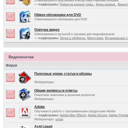
Обмениваемся красивыми клипартами,Рамками,Фонами.
— подфорумы:
Рамки на разные темы.
,
Фоны разные.
,
Виньет
Обмен обложками для DVD
Обмениваемся обложками для DVD
Озвучка видео
Обмениваемся музыкой и звуками для видеофильмов
— подфорумы:
Звуки и эффекты
,
Минусовки
,
Музыкальные с
Видеомонтаж
Форум
Полезные уроки, статьи и обзоры
Модераторы:
Общие вопросы и ответы
Помогаем новичкам в решении вопросов
Модераторы:
Adobe
Обучаемся работе с программными продуктами Adobe
— подфорумы:
Adobe After Effects
,
Adobe Encore
,
Adobe Premi
Модераторы:
ostap
Avid Liquid