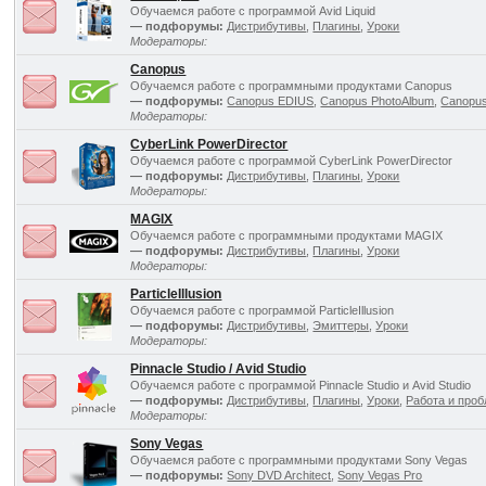
Обучаемся работе с программой Avid Liquid
— подфорумы:
Дистрибутивы
,
Плагины
,
Уроки
Модераторы:
Canopus
Обучаемся работе с программными продуктами Canopus
— подфорумы:
Canopus EDIUS
,
Canopus PhotoAlbum
,
Canopus
Модераторы:
CyberLink PowerDirector
Обучаемся работе с программой CyberLink PowerDirector
— подфорумы:
Дистрибутивы
,
Плагины
,
Уроки
Модераторы:
MAGIX
Обучаемся работе с программными продуктами MAGIX
— подфорумы:
Дистрибутивы
,
Плагины
,
Уроки
Модераторы:
ParticleIllusion
Обучаемся работе с программой ParticleIllusion
— подфорумы:
Дистрибутивы
,
Эмиттеры
,
Уроки
Модераторы:
Pinnacle Studio / Avid Studio
Обучаемся работе с программой Pinnacle Studio и Avid Studio
— подфорумы:
Дистрибутивы
,
Плагины
,
Уроки
,
Работа и про
Модераторы:
Sony Vegas
Обучаемся работе с программными продуктами Sony Vegas
— подфорумы:
Sony DVD Architect
,
Sony Vegas Pro