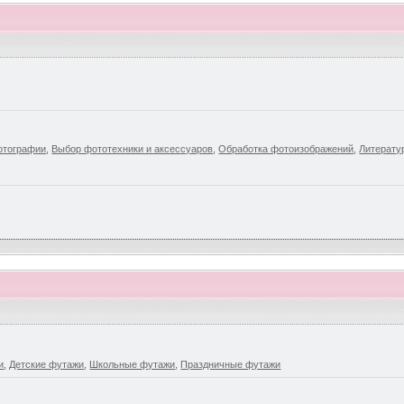
отографии
,
Выбор фототехники и аксессуаров
,
Обработка фотоизображений
,
Литерату
и
,
Детские футажи
,
Школьные футажи
,
Праздничные футажи