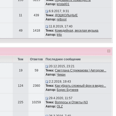
153
3225
Тема:
подскажите пожалуйста
Автор:
kristall01
6.9.2017, 9:31
11
439
Тема:
ДОШКОЛЬНЫЕ
Автор:
retbool
11.8.2019, 17:40
49
1418
Тема:
Комедийная, веселая музыка
Автор:
trito
Тем
Ответов
Последнее сообщение
20.12.2015, 23:21
19
59
Тема:
Светлана Стрижакова | Авторски...
Автор:
Чикан
2.2.2019, 19:43
124
2360
Тема:
Как убрать сложный фон в видео...
Автор:
Борис Буткеев
29.4.2020, 11:57
225
10259
Тема:
Вопросы и Ответы-N3
Автор:
OLZ