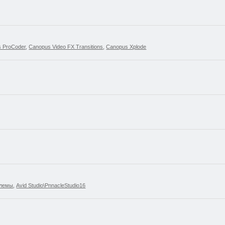
 ProCoder
,
Canopus Video FX Transitions
,
Canopus Xplode
блемы
,
Avid Studio\PnnacleStudio16