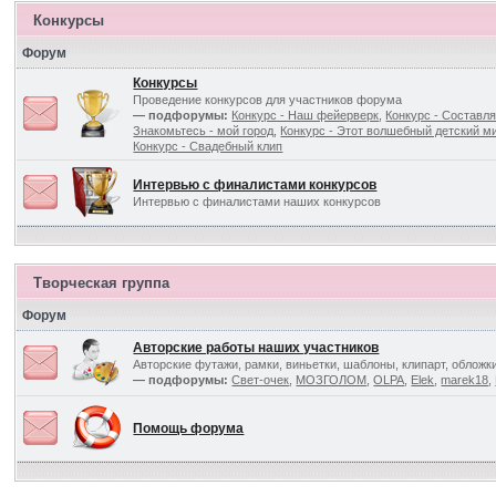
Конкурсы
Форум
Конкурсы
Проведение конкурсов для участников форума
— подфорумы:
Конкурс - Наш фейерверк
,
Конкурс - Составля
Знакомьтесь - мой город
,
Конкурс - Этот волшебный детский ми
Конкурс - Свадебный клип
Интервью с финалистами конкурсов
Интервью с финалистами наших конкурсов
Творческая группа
Форум
Авторские работы наших участников
Авторские футажи, рамки, виньетки, шаблоны, клипарт, обложк
— подфорумы:
Свет-очек
,
МОЗГОЛОМ
,
OLPA
,
Elek
,
marek18
,
Помощь форума