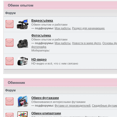
Обмен опытом
Форум
Видеосъёмка
Обмен опытом и работами
— подфорумы:
Мои работы
,
Раздел для начинающих
Фотосъёмка
Обмен опытом и работами
— подфорумы:
Мои работы
,
Новости в мире фото
,
Основы ф
фотографа
Модераторы:
HD-видео
HD-видео и всё, что с ним связано
Обменник
Форум
Обмен футажами
Обмениваемся интересными футажами
— подфорумы:
Футажи от производителей
,
Свадебные футаж
Обмен клипартами