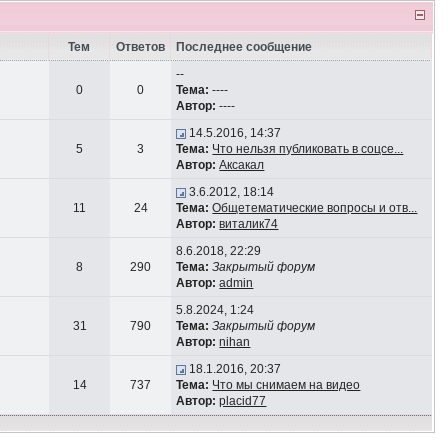
Тем
Ответов
Последнее сообщение
--
0
0
Тема:
----
Автор:
----
14.5.2016, 14:37
5
3
Тема:
Что нельзя публиковать в соцсе...
Автор:
Аксакал
3.6.2012, 18:14
11
24
Тема:
Общетематические вопросы и отв...
Автор:
виталик74
8.6.2018, 22:29
8
290
Тема:
Закрытый форум
Автор:
admin
5.8.2024, 1:24
31
790
Тема:
Закрытый форум
Автор:
nihan
18.1.2016, 20:37
14
737
Тема:
Что мы снимаем на видео
Автор:
placid77