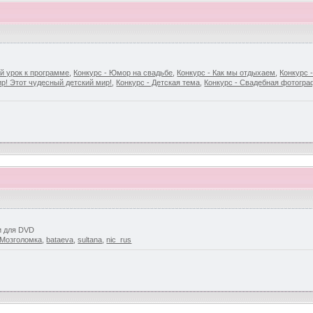
й урок к программе
,
Конкурс - Юмор на свадьбе
,
Конкурс - Как мы отдыхаем
,
Конкурс 
р! Этот чудесный детский мир!
,
Конкурс - Детская тема
,
Конкурс - Свадебная фотогр
и для DVD
Мозголомка
,
bataeva
,
sultana
,
nic_rus