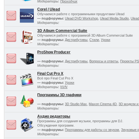
Модераторы:
Проходчик
Corel / Ulead
Обучаемся работе с программными продуктами Ulead
— подфорумы:
Ulead DVD Workshop
,
Ulead Media Studio
,
Ulea
Модераторы:
3D Album Commercial Suite
Обучаемся работе с программой 3D Album Commercial Suite
— подфорумы:
Дистрибутивы
,
Стили
,
Уроки
Модераторы:
ProShow Producer
— подфорумы:
Дистрибутивы
,
Вопросы и ответы
,
Проекты P
Модераторы:
Final Cut Pro X
Всё про Final Cut Pro X
— подфорумы:
Уроки
Модераторы:
NVN
Программы 3D графики
— подфорумы:
3D Studio Max
,
Maxon Cinema 4D
,
3D модели и
Модераторы:
Аудио редакторы
Программы для создания музыки, программы для DJ.
Обсуждения программ.
— подфорумы:
Программы для работы со звуком
,
Звуковые 
Модераторы: