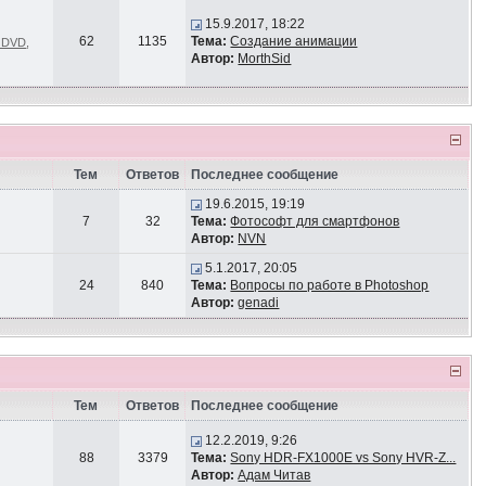
15.9.2017, 18:22
62
1135
Тема:
Создание анимации
и DVD
,
Автор:
MorthSid
Тем
Ответов
Последнее сообщение
19.6.2015, 19:19
7
32
Тема:
Фотософт для смартфонов
Автор:
NVN
5.1.2017, 20:05
24
840
Тема:
Вопросы по работе в Photoshop
Автор:
genadi
Тем
Ответов
Последнее сообщение
12.2.2019, 9:26
88
3379
Тема:
Sony HDR-FX1000E vs Sony HVR-Z...
Автор:
Адам Читав