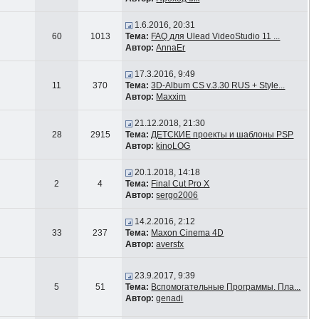
1.6.2016, 20:31
60
1013
Тема:
FAQ для Ulead VideoStudio 11 ...
Автор:
AnnaEr
17.3.2016, 9:49
11
370
Тема:
3D-Album CS v.3.30 RUS + Style...
Автор:
Maxxim
21.12.2018, 21:30
28
2915
Тема:
ДЕТСКИЕ проекты и шаблоны PSP
Автор:
kinoLOG
20.1.2018, 14:18
2
4
Тема:
Final Cut Pro X
Автор:
sergo2006
14.2.2016, 2:12
33
237
Тема:
Maxon Cinema 4D
Автор:
aversfx
23.9.2017, 9:39
5
51
Тема:
Вспомогательные Программы. Пла...
Автор:
genadi