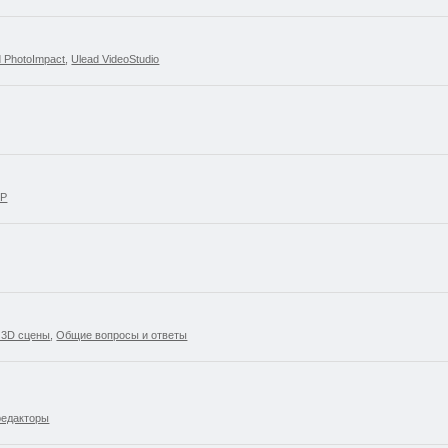
d PhotoImpact
,
Ulead VideoStudio
SP
 3D сцены
,
Общие вопросы и ответы
редакторы