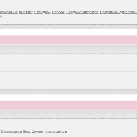
llywood FX
,
BluffTitler
,
Слайдшоу
,
Опросы
,
Создание эффектов
,
Программы для сборк
ет
,
Видеокамеры Sony
,
Другие производители