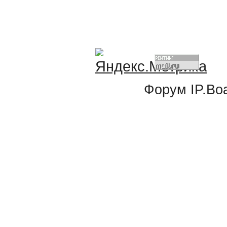
Форум
IP.Bo