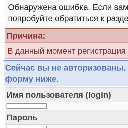
Обнаружена ошибка. Если вам
попробуйте обратиться к
разд
Причина:
В данный момент регистрация
Сейчас вы не авторизованы. 
форму ниже.
Имя пользователя (login)
Пароль